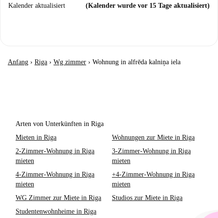
Kalender aktualisiert
(Kalender wurde vor 15 Tage aktualisiert)
Anfang
›
Riga
›
Wg zimmer
›
Wohnung in alfrēda kalniņa iela
Arten von Unterkünften in Riga
Mieten in Riga
Wohnungen zur Miete in Riga
2-Zimmer-Wohnung in Riga
3-Zimmer-Wohnung in Riga
mieten
mieten
4-Zimmer-Wohnung in Riga
+4-Zimmer-Wohnung in Riga
mieten
mieten
WG Zimmer zur Miete in Riga
Studios zur Miete in Riga
Studentenwohnheime in Riga