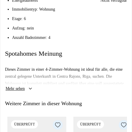
Energieausweis
Nicht verfügbar
Immobilientyp: Wohnung
Etage: 6
Aufzug: nein
Anzahl Badezimmer: 4
Spotahomes Meinung
Dieses Zimmer in einer 4-Zimmer-Wohnung ist ideal für alle, die eine
zentral gelegene Unterkunft in Centra Rajons, Riga, suchen. Die
Wohnung ist komplett möbliert und verfügt über eine voll ausgestattete
keyboard_arrow_down
Mehr sehen
Küche. Das Gebäude hat keinen Aufzug. Das Zimmer wurde persönlich
von einem Spotahome-Mitarbeiter geprüft, um die Einhaltung unserer
Weitere Zimmer in dieser Wohnung
Qualitätsstandards zu gewährleisten.
Centra Rajons bietet eine Vielzahl an Attraktionen und
Sehenswürdigkeiten in der Nähe, darunter die Maskavas-Bäder und der
ÜBERPRÜFT
ÜBERPRÜFT
Berga-Basar sowie weitere wichtige Touristenattraktionen wie das