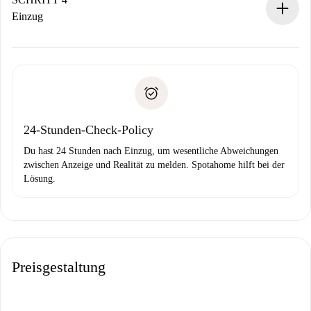
Wenn der Vermieter ablehnen muss, entstehen keine
Einzug
Kosten und wir schlagen Alternativen vor.
Kläre mit dem Vermieter die Ankunftsdetails,
Benötigte Dokumente bei „
Spotahome plus
“-Objekten.
Schlüsselübergabe usw.
Personalausweis oder Reisepass
Spotahome überweist die erste Zahlung nur, wenn du keine
Zahlungsfähigkeitsnachweis
Probleme meldest.
Bankeinzug
24-Stunden-Check-Policy
Du hast 24 Stunden nach Einzug, um wesentliche Abweichungen
zwischen Anzeige und Realität zu melden. Spotahome hilft bei der
Lösung.
Preisgestaltung