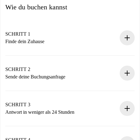
Wie du buchen kannst
SCHRITT 1
Finde dein Zuhause
100% Online-Buchungsprozess.
Verifizierte Wohnungen und Vermieter.
Du erhältst alle notwendigen Informationen im Voraus.
SCHRITT 2
Sende deine Buchungsanfrage
Sende grundlegende Informationen zu deinem Profil und
deiner Zahlungsmethode.
Denk daran, dass wir dich erst belasten, wenn der
SCHRITT 3
Vermieter zustimmt.
Antwort in weniger als 24 Stunden
Der Vermieter hat bis zu 24 Stunden Zeit zu bestätigen.
Sobald die Buchung akzeptiert ist, belasten wir dich und
stellen den Kontakt her.
SCHRITT 4