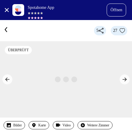
Spotahome App
Öffnen
5
27
ÜBERPRÜFT
Bilder
Karte
Video
Weitere Zimmer