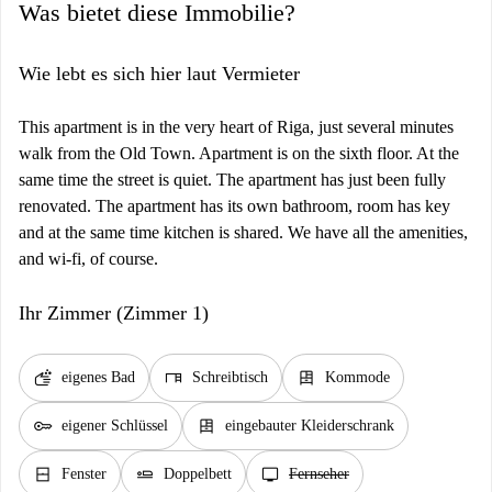
Was bietet diese Immobilie?
Wie lebt es sich hier laut Vermieter
This apartment is in the very heart of Riga, just several minutes
walk from the Old Town. Apartment is on the sixth floor. At the
same time the street is quiet. The apartment has just been fully
renovated. The apartment has its own bathroom, room has key
and at the same time kitchen is shared. We have all the amenities,
and wi-fi, of course.
Ihr Zimmer (Zimmer 1)
soap
desk
dresser
eigenes Bad
Schreibtisch
Kommode
key
dresser
eigener Schlüssel
eingebauter Kleiderschrank
window_closed
airline_seat_flat
tv
Fenster
Doppelbett
Fernseher