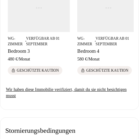
Piemineklis Vilhelman Ostvaldam und das Denkmal für die Barone von
Krisjanis. Genießen Sie das lebendige Viertel und die Nähe zu
verschiedenen kulturellen Einrichtungen.
WG-
VERFÜGBAR AB 01
WG-
VERFÜGBAR AB 01
■
■
ZIMMER
SEPTEMBER
ZIMMER
SEPTEMBER
Bedroom 3
Bedroom 4
480 €
/
Monat
580 €
/
Monat
lock
lock
GESCHÜTZTE KAUTION
GESCHÜTZTE KAUTION
Wir haben diese Immobilie verifiziert, damit du sie nicht besichtigen
musst
Stornierungsbedingungen