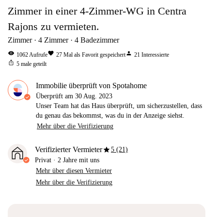
Zimmer in einer 4-Zimmer-WG in Centra
Rajons zu vermieten.
Zimmer
4
Zimmer
4
Badezimmer
visibility
favorite
person
1062
Aufrufe
27
Mal als Favorit gespeichert
21
Interessierte
ios_share
5
male geteilt
Immobilie überprüft von Spotahome
Überprüft am
30 Aug. 2023
Unser Team hat das Haus überprüft, um sicherzustellen, dass
du genau das bekommst, was du in der Anzeige siehst.
Mehr über die Verifizierung
star
Verifizierter Vermieter
5 (21)
Privat
·
2 Jahre
mit uns
Mehr über diesen Vermieter
Mehr über die Verifizierung