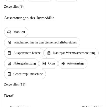
Zeige alles (9)
Ausstattungen der Immobilie
chair
Möbliert
local_laundry_service
Waschmaschine in den Gemeinschaftsbereichen
kitchen
water_heater
Ausgestattete Küche
Naturgas Warmwasserbereitung
water_heater
oven_gen
ac_unit
Naturgasheizung
Ofen
Klimaanlage
dishwasher_gen
Geschirrspülmaschine
Zeige alles (11)
Detail