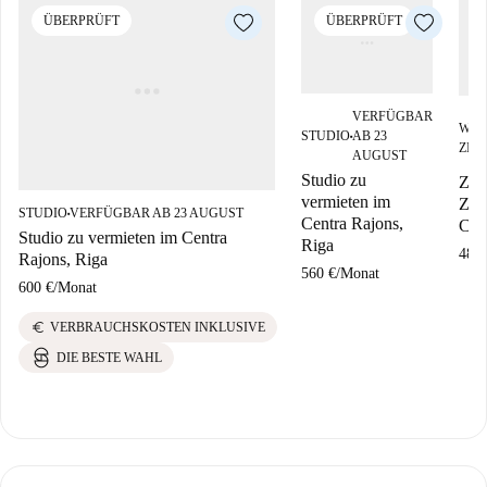
ÜBERPRÜFT
ÜBERPRÜFT
VERFÜGBAR
WG-
STUDIO
AB 23
■
ZIM
AUGUST
Studio zu
Zim
vermieten im
Zim
STUDIO
VERFÜGBAR AB 23 AUGUST
■
Centra Rajons,
Cen
Studio zu vermieten im Centra
Riga
480 
Rajons, Riga
560 €
/
Monat
600 €
/
Monat
euro
VERBRAUCHSKOSTEN INKLUSIVE
DIE BESTE WAHL