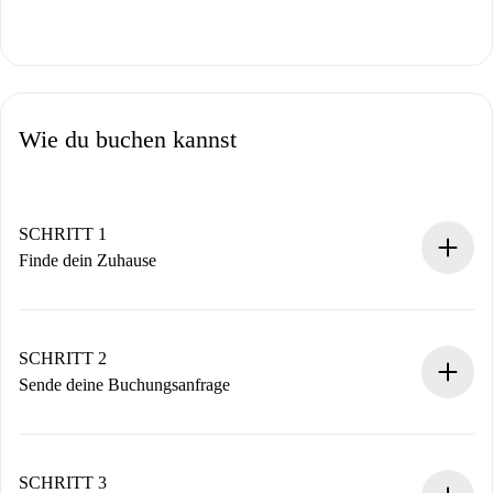
Wie du buchen kannst
SCHRITT 1
Finde dein Zuhause
100% Online-Buchungsprozess.
Verifizierte Wohnungen und Vermieter.
Du erhältst alle notwendigen Informationen im Voraus.
SCHRITT 2
Sende deine Buchungsanfrage
Sende grundlegende Informationen zu deinem Profil und
deiner Zahlungsmethode.
Denk daran, dass wir dich erst belasten, wenn der
SCHRITT 3