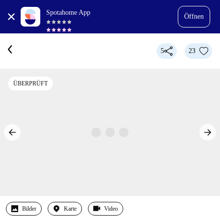
Spotahome App
Öffnen
5
23
ÜBERPRÜFT
Bilder
Karte
Video