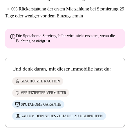
0% Rückerstattung der ersten Mietzahlung
bei Stornierung 29
Tage oder weniger vor dem Einzugstermin
error
Die Spotahome Servicegebühr wird
nicht erstattet
, wenn die
Buchung bestätigt ist.
Und denk daran, mit dieser Immobilie hast du:
lock
GESCHÜTZTE KAUTION
check_circle
VERIFIZIERTER VERMIETER
SPOTAHOME GARANTIE
24H UM DEIN NEUES ZUHAUSE ZU ÜBERPRÜFEN