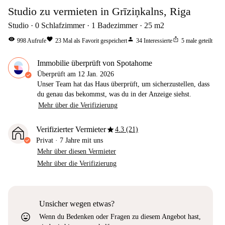
Studio zu vermieten in Grīziņkalns, Riga
Studio
0
Schlafzimmer
1
Badezimmer
25
m2
visibility
favorite
person
ios_share
998
Aufrufe
23
Mal als Favorit gespeichert
34
Interessierte
5
male geteilt
Immobilie überprüft von Spotahome
Überprüft am
12 Jan. 2026
Unser Team hat das Haus überprüft, um sicherzustellen, dass
du genau das bekommst, was du in der Anzeige siehst.
Mehr über die Verifizierung
star
Verifizierter Vermieter
4.3 (21)
Privat
·
7 Jahre
mit uns
Mehr über diesen Vermieter
Mehr über die Verifizierung
Unsicher wegen etwas?
sentiment_very_satisfied
Wenn du Bedenken oder Fragen zu diesem Angebot hast,