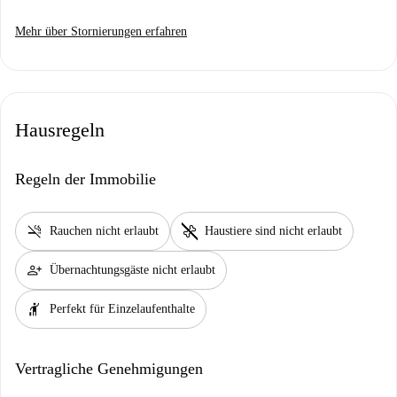
Mehr über Stornierungen erfahren
Hausregeln
Regeln der Immobilie
smoke_free
pet_supplies
Rauchen nicht erlaubt
Haustiere sind nicht erlaubt
person_add
Übernachtungsgäste nicht erlaubt
hail
Perfekt für Einzelaufenthalte
Vertragliche Genehmigungen