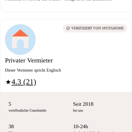
check_circle
VERIFIZIERT VON SPOTAHOME
Privater Vermieter
Dieser Vermieter spricht Englisch
4.3 (21)
star
5
Seit 2018
veröffentlichte Unterkünfte
bei uns
38
10-24h