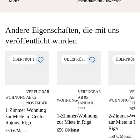
Mieter
durchschnittliche Antwortzeit
Andere Eigenschaften, die mit uns
veröffentlicht wurden
ÜBERPRÜFT
ÜBERPRÜFT
ÜBERPRÜFT
VERFÜGBAR
VERFÜGBAR
VERF
WOHNUNG
AB 02
AB 05
AB 01
■
WOHNUNG
WOHNUNG
■
■
NOVEMBER
JANUAR
FEBR
2027
2027
1-Zimmer-Wohnung
1-Zimmer-Wohnung
2-Zimmer-Woh
zur Miete im Centra
zur Miete in Riga
zur Miete in Lat
Rajons, Riga
Riga
650 €
/
Monat
550 €
/
Monat
550 €
/
Monat