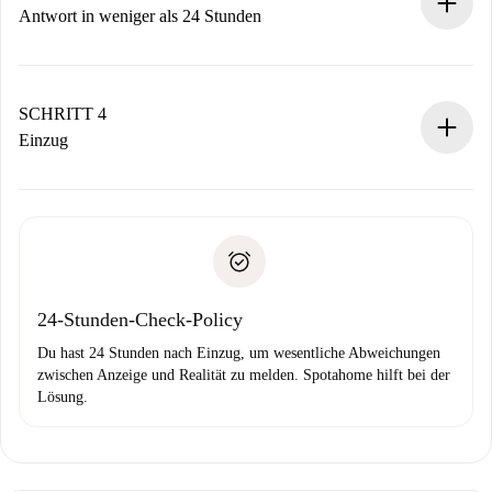
Vermieter zustimmt.
Antwort in weniger als 24 Stunden
Der Vermieter hat bis zu 24 Stunden Zeit zu bestätigen.
Sobald die Buchung akzeptiert ist, belasten wir dich und
stellen den Kontakt her.
SCHRITT 4
Wenn der Vermieter ablehnen muss, entstehen keine
Einzug
Kosten und wir schlagen Alternativen vor.
Kläre mit dem Vermieter die Ankunftsdetails,
Benötigte Dokumente bei „
Spotahome plus
“-Objekten.
Schlüsselübergabe usw.
Personalausweis oder Reisepass
Spotahome überweist die erste Zahlung nur, wenn du keine
Zahlungsfähigkeitsnachweis
Probleme meldest.
Bankeinzug
24-Stunden-Check-Policy
Du hast 24 Stunden nach Einzug, um wesentliche Abweichungen
zwischen Anzeige und Realität zu melden. Spotahome hilft bei der
Lösung.