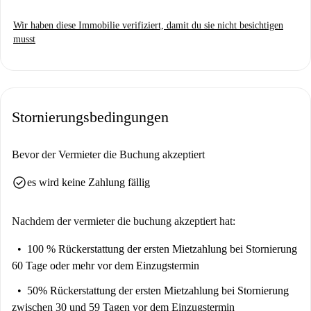
Grīziņkalns bietet in Riga eine hervorragende Lebensqualität. Zu den
Wir haben diese Immobilie verifiziert, damit du sie nicht besichtigen
nahegelegenen Sehenswürdigkeiten zählen die internationalen Geschäfte
musst
Paradise und Sagali, der Fast-Food-Laden Ghetto Burger und die
Dreifaltigkeitskathedrale. Finden Sie noch heute Ihr neues Zuhause mit
Spotahome!
Stornierungsbedingungen
Bevor der Vermieter die Buchung akzeptiert
check_circle
es wird keine Zahlung fällig
Nachdem der vermieter die buchung akzeptiert hat:
100 % Rückerstattung der ersten Mietzahlung
bei Stornierung
60 Tage oder mehr vor dem Einzugstermin
50% Rückerstattung der ersten Mietzahlung
bei Stornierung
zwischen 30 und 59 Tagen vor dem Einzugstermin