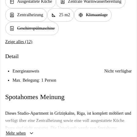
kitchen
water_heater
Ausgestattete Küche
Zentrale Warmwasserbereitung
water_heater
square_foot
ac_unit
Zentralheizung
25 m2
Klimaanlage
dishwasher_gen
Geschirrspülmaschine
Zeige alles (12)
Detail
Energieausweis
Nicht verfügbar
Max. Belegung: 1 Person
Spotahomes Meinung
Dieses Studio-Apartment in Grīziņkalns, Riga, ist komplett möbliert und
verfügt über eine Zentralheizung sowie eine voll ausgestattete Küche.
Paare sind nicht gestattet. Die Unterkunft wurde von Spotahome
keyboard_arrow_down
Mehr sehen
persönlich geprüft, um höchste Qualitätsstandards zu gewährleisten.