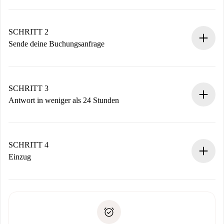
100% Online-Buchungsprozess.
Verifizierte Wohnungen und Vermieter.
Du erhältst alle notwendigen Informationen im Voraus.
SCHRITT 2
Sende deine Buchungsanfrage
Sende grundlegende Informationen zu deinem Profil und
deiner Zahlungsmethode.
Denk daran, dass wir dich erst belasten, wenn der
SCHRITT 3
Vermieter zustimmt.
Antwort in weniger als 24 Stunden
Der Vermieter hat bis zu 24 Stunden Zeit zu bestätigen.
Sobald die Buchung akzeptiert ist, belasten wir dich und
stellen den Kontakt her.
SCHRITT 4
Wenn der Vermieter ablehnen muss, entstehen keine
Einzug
Kosten und wir schlagen Alternativen vor.
Kläre mit dem Vermieter die Ankunftsdetails,
Benötigte Dokumente bei „
Spotahome plus
“-Objekten.
Schlüsselübergabe usw.
Personalausweis oder Reisepass
Spotahome überweist die erste Zahlung nur, wenn du keine
Zahlungsfähigkeitsnachweis
Probleme meldest.
Bankeinzug