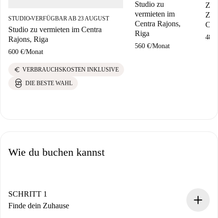
Studio zu
Zim
vermieten im
Zim
STUDIO
VERFÜGBAR AB 23 AUGUST
■
Centra Rajons,
Cen
Studio zu vermieten im Centra
Riga
480 
Rajons, Riga
560 €
/
Monat
600 €
/
Monat
euro
VERBRAUCHSKOSTEN INKLUSIVE
DIE BESTE WAHL
Wie du buchen kannst
SCHRITT 1
Finde dein Zuhause