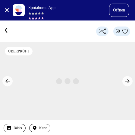
Spotahome App
Öffnen
5
50
ÜBERPRÜFT
Bilder
Karte