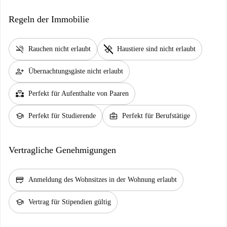
Regeln der Immobilie
smoke_free
pet_supplies
Rauchen nicht erlaubt
Haustiere sind nicht erlaubt
person_add
Übernachtungsgäste nicht erlaubt
partner_heart
Perfekt für Aufenthalte von Paaren
school
business_center
Perfekt für Studierende
Perfekt für Berufstätige
Vertragliche Genehmigungen
credit_score
Anmeldung des Wohnsitzes in der Wohnung erlaubt
school
Vertrag für Stipendien gültig