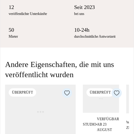
12
Seit 2023
veröffentlichte Unterkünfte
bei uns
50
10-24h
Mieter
durchschnittliche Antwortzeit
Andere Eigenschaften, die mit uns
veröffentlicht wurden
ÜBERPRÜFT
ÜBERPRÜFT
VERFÜGBAR
WG-
STUDIO
AB 23
■
ZIM
AUGUST