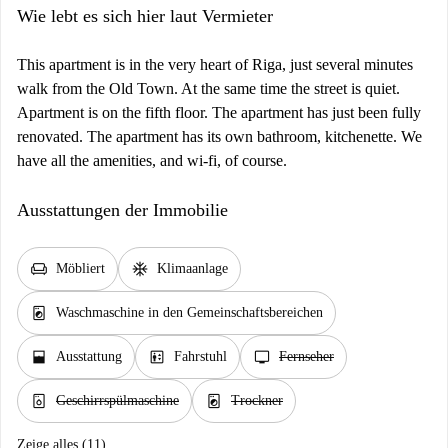
Wie lebt es sich hier laut Vermieter
This apartment is in the very heart of Riga, just several minutes
walk from the Old Town. At the same time the street is quiet.
Apartment is on the fifth floor. The apartment has just been fully
renovated. The apartment has its own bathroom, kitchenette. We
have all the amenities, and wi-fi, of course.
Ausstattungen der Immobilie
chair
ac_unit
Möbliert
Klimaanlage
local_laundry_service
Waschmaschine in den Gemeinschaftsbereichen
window_open
elevator
tv
Ausstattung
Fahrstuhl
Fernseher
dishwasher_gen
local_laundry_service
Geschirrspülmaschine
Trockner
Zeige alles (11)