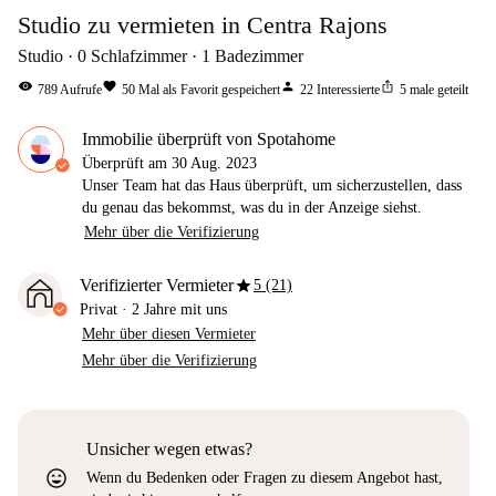
Studio zu vermieten in Centra Rajons
Studio
0
Schlafzimmer
1
Badezimmer
visibility
favorite
person
ios_share
789
Aufrufe
50
Mal als Favorit gespeichert
22
Interessierte
5
male geteilt
Immobilie überprüft von Spotahome
Überprüft am
30 Aug. 2023
Unser Team hat das Haus überprüft, um sicherzustellen, dass
du genau das bekommst, was du in der Anzeige siehst.
Mehr über die Verifizierung
star
Verifizierter Vermieter
5 (21)
Privat
·
2 Jahre
mit uns
Mehr über diesen Vermieter
Mehr über die Verifizierung
Unsicher wegen etwas?
sentiment_very_satisfied
Wenn du Bedenken oder Fragen zu diesem Angebot hast,