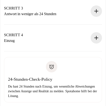
deiner Zahlungsmethode.
Denk daran, dass wir dich erst belasten, wenn der
SCHRITT 3
Vermieter zustimmt.
Antwort in weniger als 24 Stunden
Der Vermieter hat bis zu 24 Stunden Zeit zu bestätigen.
Sobald die Buchung akzeptiert ist, belasten wir dich und
stellen den Kontakt her.
SCHRITT 4
Wenn der Vermieter ablehnen muss, entstehen keine
Einzug
Kosten und wir schlagen Alternativen vor.
Kläre mit dem Vermieter die Ankunftsdetails,
Benötigte Dokumente bei „
Spotahome plus
“-Objekten.
Schlüsselübergabe usw.
Personalausweis oder Reisepass
Spotahome überweist die erste Zahlung nur, wenn du keine
Zahlungsfähigkeitsnachweis
Probleme meldest.
Bankeinzug
24-Stunden-Check-Policy
Du hast 24 Stunden nach Einzug, um wesentliche Abweichungen
zwischen Anzeige und Realität zu melden. Spotahome hilft bei der
Lösung.