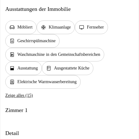
Ausstattungen der Immobilie
chair
ac_unit
tv
Möbliert
Klimaanlage
Fernseher
dishwasher_gen
Geschirrspülmaschine
local_laundry_service
Waschmaschine in den Gemeinschaftsbereichen
window_open
kitchen
Ausstattung
Ausgestattete Küche
water_heater
Elektrische Warmwasserbereitung
Zeige alles (15)
Zimmer 1
Detail