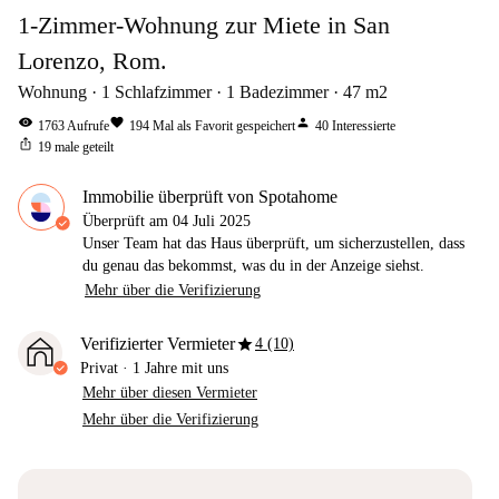
1-Zimmer-Wohnung zur Miete in San
Lorenzo, Rom.
Wohnung
1
Schlafzimmer
1
Badezimmer
47
m2
visibility
favorite
person
1763
Aufrufe
194
Mal als Favorit gespeichert
40
Interessierte
ios_share
19
male geteilt
Immobilie überprüft von Spotahome
Überprüft am
04 Juli 2025
Unser Team hat das Haus überprüft, um sicherzustellen, dass
du genau das bekommst, was du in der Anzeige siehst.
Mehr über die Verifizierung
star
Verifizierter Vermieter
4 (10)
Privat
·
1 Jahre
mit uns
Mehr über diesen Vermieter
Mehr über die Verifizierung