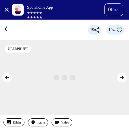
Spotahome App
Öffnen
19
194
ÜBERPRÜFT
Bilder
Karte
Video