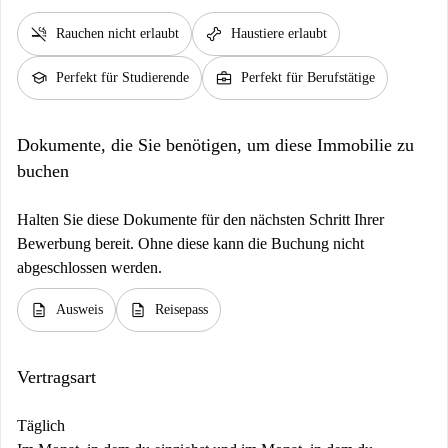
smoke_free
pet_supplies
Rauchen nicht erlaubt
Haustiere erlaubt
school
business_center
Perfekt für Studierende
Perfekt für Berufstätige
Dokumente, die Sie benötigen, um diese Immobilie zu
buchen
Halten Sie diese Dokumente für den nächsten Schritt Ihrer
Bewerbung bereit. Ohne diese kann die Buchung nicht
abgeschlossen werden.
description
description
Ausweis
Reisepass
Vertragsart
Täglich