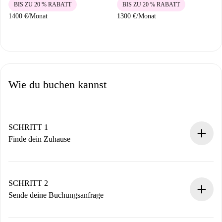
BIS ZU 20 % RABATT
BIS ZU 20 % RABATT
1400 €
/
Monat
1300 €
/
Monat
Wie du buchen kannst
SCHRITT 1
Finde dein Zuhause
100% Online-Buchungsprozess.
Verifizierte Wohnungen und Vermieter.
Du erhältst alle notwendigen Informationen im Voraus.
SCHRITT 2
Sende deine Buchungsanfrage
Sende grundlegende Informationen zu deinem Profil und