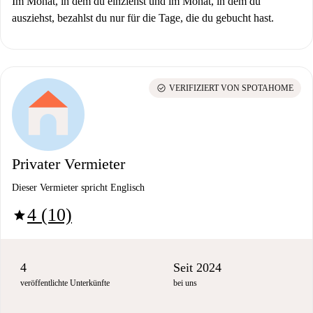
Im Monat, in dem du einziehst und im Monat, in dem du
ausziehst, bezahlst du nur für die Tage, die du gebucht hast.
check_circle
VERIFIZIERT VON SPOTAHOME
Privater Vermieter
Dieser Vermieter spricht Englisch
4 (10)
star
4
Seit 2024
veröffentlichte Unterkünfte
bei uns