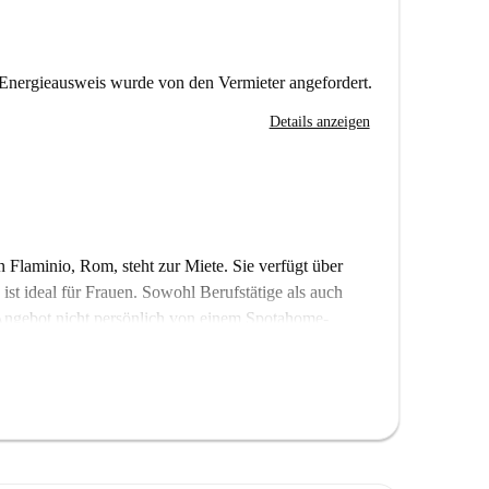
Energieausweis wurde von den Vermieter angefordert.
Details anzeigen
Flaminio, Rom, steht zur Miete. Sie verfügt über
ist ideal für Frauen. Sowohl Berufstätige als auch
Angebot nicht persönlich von einem Spotahome-
 Spotahomes sorgfältige Vermieterprüfung verlassen.
Sehenswürdigkeiten in der Nähe. Die Fontana delle Tre
ur wenige Schritte entfernt. Auch das Restaurant
 bietet Ihnen die großartige Gelegenheit, das Leben in
tel Roms zu genießen.