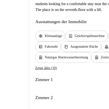
students looking for a confortable stay near the
The place is on the seventh-floor with a lift.
Ausstattungen der Immobilie
ac_unit
dishwasher_gen
Klimaanlage
Geschirrspülmaschine
elevator
kitchen
balcony
Fahrstuhl
Ausgestattete Küche
water_heater
water_heater
Naturgas Warmwasserbereitung
Zentr
Zeige alles (10)
Zimmer 1
Zimmer 2