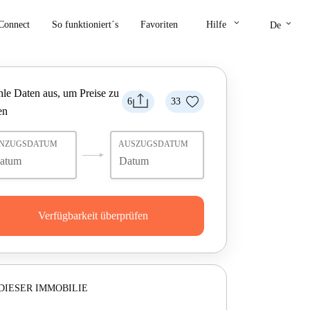
keyboard_arrow_down
keyboard_arrow_down
Connect
So funktioniert´s
Favoriten
Hilfe
De
le Daten aus, um Preise zu
6
33
en
INZUGSDATUM
AUSZUGSDATUM
Verfügbarkeit überprüfen
DIESER IMMOBILIE