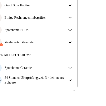
Geschützte Kaution
Wir sind für dich da! Wenn dein Vermieter deine
Kaution nicht zurückzahlt, tun wir es.
Einige Rechnungen inbegriffen
Mehr Informationen
Einige Nebenkosten sind inbegriffen, andere nicht.
Sieh dir die Beschreibung des Inserats an, um zu
Spotahome PLUS
sehen, welche Nebenkosten in deiner Miete enthalten
Bietet den sichersten Aufenthalt für unsere Mieter,
sind und welche du zusätzlich bezahlen musst.
indem Zugang zu höchsten Sicherheitsstandards und
Verifizierter Vermieter
zusätzlicher Unterstützung während der Mietdauer
Professionell
·
8 Monate
bei uns
gewährt wird.
Mehr anzeigen
Mehr über diesen Vermieter
ER MIT SPOTAHOME
Mehr über die Verifizierung
Spotahome Garantie
Falls der Vermieter deine Buchung kurzfristig
24 Stunden Überprüfungszeit für dein neues
storniert, werden wir dir entweder A) ein Hotel
Zuhause
bezahlen und dir helfen eine neue Wohnung zu
Bei Abweichungen vom Inserat, melde dich sofort
finden oder B) den gezahlten Betrag vollständig
innerhalb von 24 Stunden, damit wir das Problem
zurückerstatten.
lösen können.