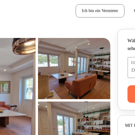
Ich bin ein Vermieter
Wäh
seh
E
MIT 