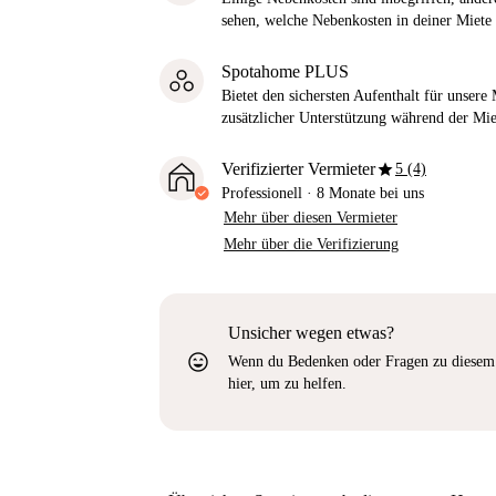
sehen, welche Nebenkosten in deiner Miete 
Spotahome PLUS
Bietet den sichersten Aufenthalt für unser
zusätzlicher Unterstützung während der Mi
star
Verifizierter Vermieter
5 (4)
Professionell
·
8 Monate
bei uns
Mehr über diesen Vermieter
Mehr über die Verifizierung
Unsicher wegen etwas?
sentiment_very_satisfied
Wenn du Bedenken oder Fragen zu diesem 
hier, um zu helfen.