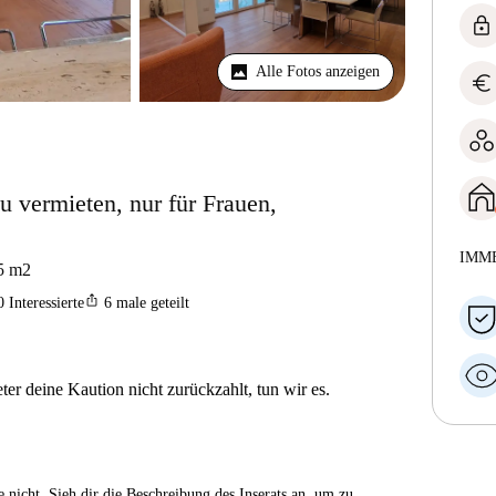
lock
Alle Fotos anzeigen
euro
 vermieten, nur für Frauen,
IMM
5
m2
ios_share
0
Interessierte
6
male geteilt
er deine Kaution nicht zurückzahlt, tun wir es.
 nicht. Sieh dir die Beschreibung des Inserats an, um zu