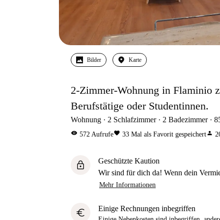
Bilder
Karte
2-Zimmer-Wohnung in Flaminio zu
Berufstätige oder Studentinnen.
Wohnung
2
Schlafzimmer
2
Badezimmer
8
visibility
favorite
person
572
Aufrufe
33
Mal als Favorit gespeichert
2
Geschützte Kaution
lock
Wir sind für dich da! Wenn dein Vermiet
Mehr Informationen
Einige Rechnungen inbegriffen
euro
Einige Nebenkosten sind inbegriffen, andere