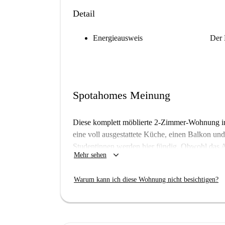
Detail
Energieausweis
Der 
Spotahomes Meinung
Diese komplett möblierte 2-Zimmer-Wohnung in 
eine voll ausgestattete Küche, einen Balkon und 
Studentinnen werden hier fündig. Obwohl das 
keyboard_arrow_down
Mehr sehen
Mitarbeiter geprüft wurde, können Sie sich auf
Flaminio ist ein lebendiges Viertel mit vielen 
Warum kann ich diese Wohnung nicht besichtigen?
Vasche, eine bekannte Touristenattraktion, ist n
Treebar ist fußläufig erreichbar. Diese Wohnung
einem dynamischen und gut angebundenen Vier