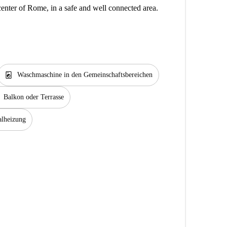
 center of Rome, in a safe and well connected area.
local_laundry_service
Waschmaschine in den Gemeinschaftsbereichen
Balkon oder Terrasse
alheizung