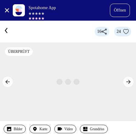
Spotahome App
Öffnen
16
24
ÜBERPRÜFT
Bilder
Karte
Video
Grundriss