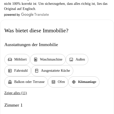
nicht 100% korrekt ist. Um sicherzugehen, dass alles richtig ist, lies das
Original auf Englisch.
Was bietet diese Immobilie?
Ausstattungen der Immobilie
chair
local_laundry_service
image
Möbliert
Waschmaschine
Außen
elevator
kitchen
Fahrstuhl
Ausgestattete Küche
balcony
oven_gen
ac_unit
Balkon oder Terrasse
Ofen
Klimaanlage
Zeige alles (11)
Zimmer 1