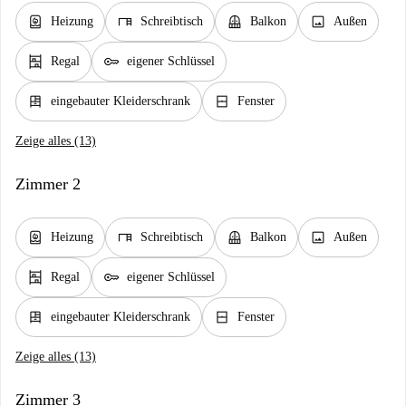
water_heater
desk
balcony
image
Heizung
Schreibtisch
Balkon
Außen
shelves
key
Regal
eigener Schlüssel
dresser
window_closed
eingebauter Kleiderschrank
Fenster
Zeige alles (13)
Zimmer 2
water_heater
desk
balcony
image
Heizung
Schreibtisch
Balkon
Außen
shelves
key
Regal
eigener Schlüssel
dresser
window_closed
eingebauter Kleiderschrank
Fenster
Zeige alles (13)
Zimmer 3