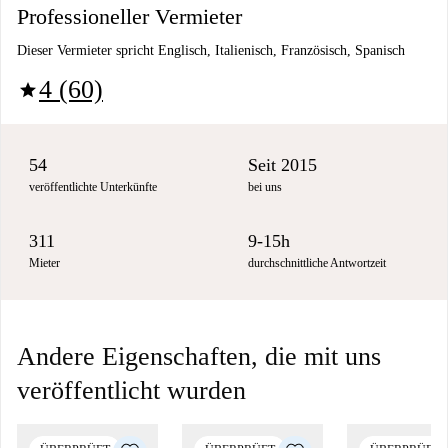
Professioneller Vermieter
Dieser Vermieter spricht Englisch, Italienisch, Französisch, Spanisch
4 (60)
star
54
Seit 2015
veröffentlichte Unterkünfte
bei uns
311
9-15h
Mieter
durchschnittliche Antwortzeit
Andere Eigenschaften, die mit uns
veröffentlicht wurden