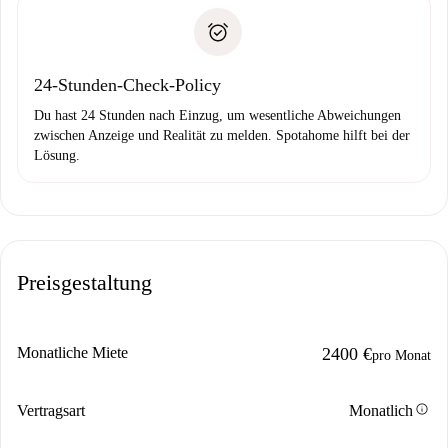
Spotahome überweist die erste Zahlung nur, wenn du keine
Zahlungsfähigkeitsnachweis
Probleme meldest.
Bankeinzug
24-Stunden-Check-Policy
Du hast 24 Stunden nach Einzug, um wesentliche Abweichungen
zwischen Anzeige und Realität zu melden. Spotahome hilft bei der
Lösung.
Preisgestaltung
Monatliche Miete
2400 €
pro Monat
info
Vertragsart
Monatlich