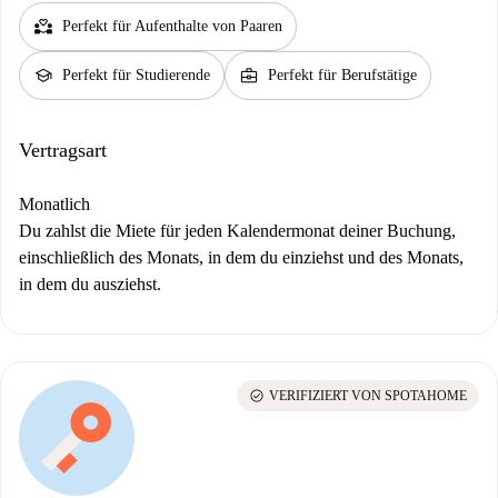
partner_heart
Perfekt für Aufenthalte von Paaren
school
business_center
Perfekt für Studierende
Perfekt für Berufstätige
Vertragsart
Monatlich
Du zahlst die Miete für jeden Kalendermonat deiner Buchung,
einschließlich des Monats, in dem du einziehst und des Monats,
in dem du ausziehst.
check_circle
VERIFIZIERT VON SPOTAHOME