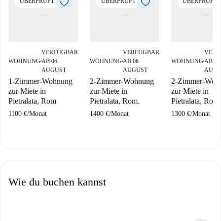
ÜBERPRÜFT
ÜBERPRÜFT
ÜBERPRÜFT
VERFÜGBAR
VERFÜGBAR
VERF
WOHNUNG
AB 06
WOHNUNG
AB 06
WOHNUNG
AB 06
■
■
■
AUGUST
AUGUST
AUGU
1-Zimmer-Wohnung
2-Zimmer-Wohnung
2-Zimmer-Woh
zur Miete in
zur Miete in
zur Miete in
Pietralata, Rom
Pietralata, Rom.
Pietralata, Rom
1100 €
/
Monat
1400 €
/
Monat
1300 €
/
Monat
Wie du buchen kannst