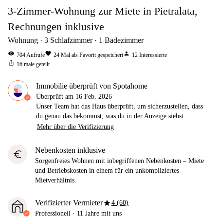
3-Zimmer-Wohnung zur Miete in Pietralata,
Rechnungen inklusive
Wohnung
3
Schlafzimmer
1
Badezimmer
visibility
favorite
person
704
Aufrufe
24
Mal als Favorit gespeichert
12
Interessierte
ios_share
16
male geteilt
Immobilie überprüft von Spotahome
Überprüft am
16 Feb. 2026
Unser Team hat das Haus überprüft, um sicherzustellen, dass
du genau das bekommst, was du in der Anzeige siehst.
Mehr über die Verifizierung
Nebenkosten inklusive
euro
Sorgenfreies Wohnen mit inbegriffenen Nebenkosten – Miete
und Betriebskosten in einem für ein unkompliziertes
Mietverhältnis.
star
Verifizierter Vermieter
4 (60)
Professionell
·
11 Jahre
mit uns