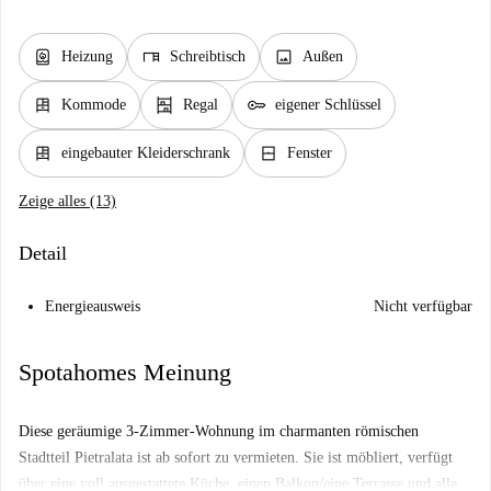
water_heater
desk
image
Heizung
Schreibtisch
Außen
dresser
shelves
key
Kommode
Regal
eigener Schlüssel
dresser
window_closed
eingebauter Kleiderschrank
Fenster
Zeige alles (13)
Detail
Energieausweis
Nicht verfügbar
Spotahomes Meinung
Diese geräumige 3-Zimmer-Wohnung im charmanten römischen
Stadtteil Pietralata ist ab sofort zu vermieten. Sie ist möbliert, verfügt
über eine voll ausgestattete Küche, einen Balkon/eine Terrasse und alle