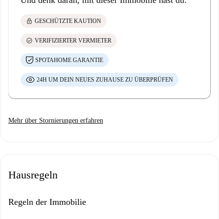
Und denk daran, mit dieser Immobilie hast du:
lock
GESCHÜTZTE KAUTION
check_circle
VERIFIZIERTER VERMIETER
SPOTAHOME GARANTIE
24H UM DEIN NEUES ZUHAUSE ZU ÜBERPRÜFEN
Mehr über Stornierungen erfahren
Hausregeln
Regeln der Immobilie