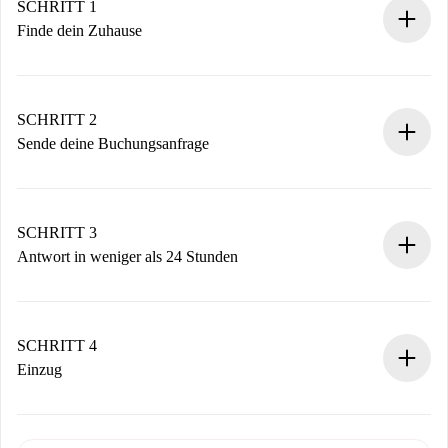
SCHRITT 1
Finde dein Zuhause
100% Online-Buchungsprozess.
Verifizierte Wohnungen und Vermieter.
Du erhältst alle notwendigen Informationen im Voraus.
SCHRITT 2
Sende deine Buchungsanfrage
Sende grundlegende Informationen zu deinem Profil und
deiner Zahlungsmethode.
Denk daran, dass wir dich erst belasten, wenn der
SCHRITT 3
Vermieter zustimmt.
Antwort in weniger als 24 Stunden
Der Vermieter hat bis zu 24 Stunden Zeit zu bestätigen.
Sobald die Buchung akzeptiert ist, belasten wir dich und
stellen den Kontakt her.
SCHRITT 4
Wenn der Vermieter ablehnen muss, entstehen keine
Einzug
Kosten und wir schlagen Alternativen vor.
Kläre mit dem Vermieter die Ankunftsdetails,
Benötigte Dokumente bei „
Spotahome plus
“-Objekten.
Schlüsselübergabe usw.
Personalausweis oder Reisepass