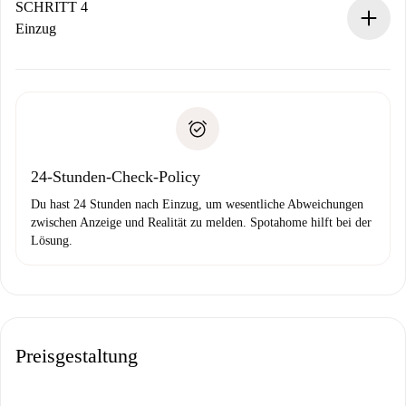
stellen den Kontakt her.
SCHRITT 4
Wenn der Vermieter ablehnen muss, entstehen keine
Einzug
Kosten und wir schlagen Alternativen vor.
Kläre mit dem Vermieter die Ankunftsdetails,
Benötigte Dokumente bei „
Spotahome plus
“-Objekten.
Schlüsselübergabe usw.
Personalausweis oder Reisepass
Spotahome überweist die erste Zahlung nur, wenn du keine
Zahlungsfähigkeitsnachweis
Probleme meldest.
Bankeinzug
24-Stunden-Check-Policy
Du hast 24 Stunden nach Einzug, um wesentliche Abweichungen
zwischen Anzeige und Realität zu melden. Spotahome hilft bei der
Lösung.
Preisgestaltung