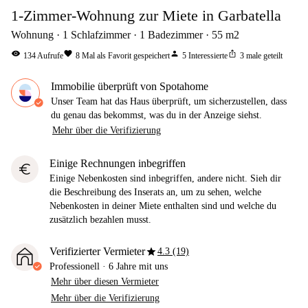
1-Zimmer-Wohnung zur Miete in Garbatella
Wohnung
1
Schlafzimmer
1
Badezimmer
55
m2
visibility
favorite
person
ios_share
134
Aufrufe
8
Mal als Favorit gespeichert
5
Interessierte
3
male geteilt
Immobilie überprüft von Spotahome
Unser Team hat das Haus überprüft, um sicherzustellen, dass
du genau das bekommst, was du in der Anzeige siehst.
Mehr über die Verifizierung
Einige Rechnungen inbegriffen
euro
Einige Nebenkosten sind inbegriffen, andere nicht. Sieh dir
die Beschreibung des Inserats an, um zu sehen, welche
Nebenkosten in deiner Miete enthalten sind und welche du
zusätzlich bezahlen musst.
star
Verifizierter Vermieter
4.3 (19)
Professionell
·
6 Jahre
mit uns
Mehr über diesen Vermieter
Mehr über die Verifizierung