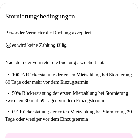
Garbatellas reiche Kulturlandschaft umgibt diese Unterkunft.
Sehenswürdigkeiten wie die Piazza Benedetto Brin, die Katakomben von
Stornierungsbedingungen
Commodilla und verschiedene Wandmalereien sind bequem zu Fuß
erreichbar. Erleben Sie das pulsierende Leben und den einzigartigen
historischen Charme Roms direkt vor Ihrer neuen Wohnungstür.
Bevor der Vermieter die Buchung akzeptiert
Gestalten Sie Ihren Aufenthalt unvergesslich und tauchen Sie tief in die
check_circle
es wird keine Zahlung fällig
Umgebung ein.
Nachdem der vermieter die buchung akzeptiert hat:
100 % Rückerstattung der ersten Mietzahlung
bei Stornierung
60 Tage oder mehr vor dem Einzugstermin
50% Rückerstattung der ersten Mietzahlung
bei Stornierung
zwischen 30 und 59 Tagen vor dem Einzugstermin
0% Rückerstattung der ersten Mietzahlung
bei Stornierung 29
Tage oder weniger vor dem Einzugstermin