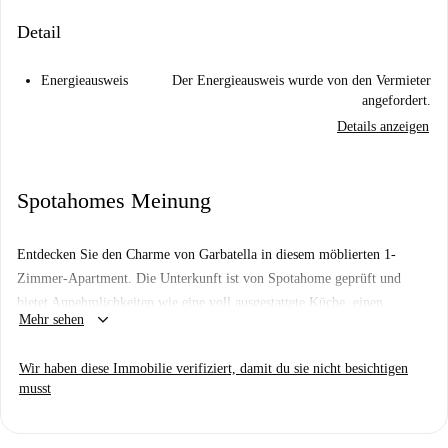
Detail
Energieausweis
Der Energieausweis wurde von den Vermieter
angefordert.
Details anzeigen
Spotahomes Meinung
Entdecken Sie den Charme von Garbatella in diesem möblierten 1-
Zimmer-Apartment. Die Unterkunft ist von Spotahome geprüft und
bietet Annehmlichkeiten wie eine voll ausgestattete Küche, einen
keyboard_arrow_down
Mehr sehen
Geschirrspüler und eine Gemeinschaftswaschmaschine. Für Ihren
Komfort sorgen individuelle Heizgeräte, und die Gas-
Wir haben diese Immobilie verifiziert, damit du sie nicht besichtigen
Warmwasserbereitung gewährleistet zusätzliche Sicherheit. Die
musst
geschmackvolle und funktionale Einrichtung macht dieses Apartment zur
idealen Wahl für Ihren Aufenthalt in Rom.