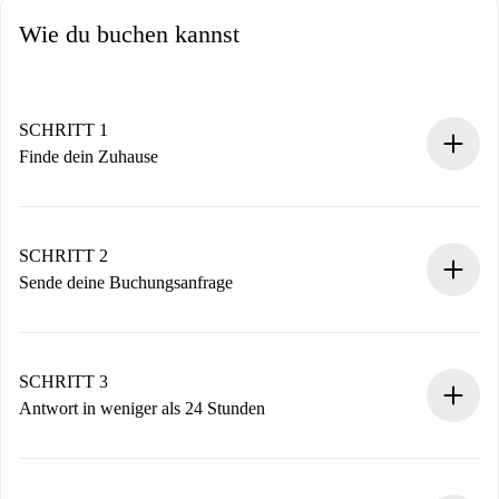
Wie du buchen kannst
SCHRITT 1
Finde dein Zuhause
100% Online-Buchungsprozess.
Verifizierte Wohnungen und Vermieter.
Du erhältst alle notwendigen Informationen im Voraus.
SCHRITT 2
Sende deine Buchungsanfrage
Sende grundlegende Informationen zu deinem Profil und
deiner Zahlungsmethode.
Denk daran, dass wir dich erst belasten, wenn der
SCHRITT 3
Vermieter zustimmt.
Antwort in weniger als 24 Stunden
Der Vermieter hat bis zu 24 Stunden Zeit zu bestätigen.
Sobald die Buchung akzeptiert ist, belasten wir dich und