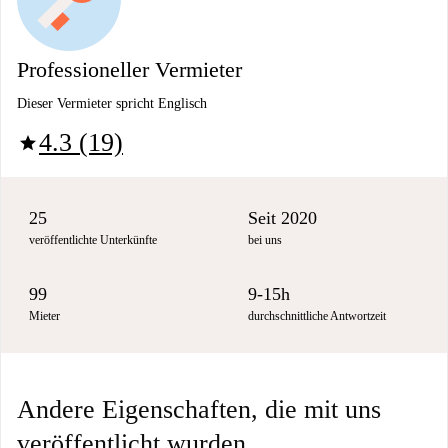
Professioneller Vermieter
Dieser Vermieter spricht Englisch
4.3 (19)
star
25
Seit 2020
veröffentlichte Unterkünfte
bei uns
99
9-15h
Mieter
durchschnittliche Antwortzeit
Andere Eigenschaften, die mit uns
veröffentlicht wurden