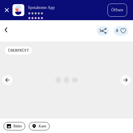
Spotahome App
Öffnen
3
8
ÜBERPRÜFT
Bilder
Karte