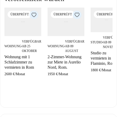
ÜBERPRÜFT
ÜBERPRÜFT
ÜBERPRÜFT
VERFÜG
VERFÜGBAR
VERFÜGBAR
STUDIO
AB 09
■
WOHNUNG
AB 25
WOHNUNG
AB 09
NOVEMB
■
■
OKTOBER
AUGUST
Studio zu
Wohnung mit 1
2-Zimmer-Wohnung
vermieten in
Schlafzimmer zu
zur Miete in Aurelio
Flaminio, Rom.
vermieten in Rom
Nord, Rom.
1800 €
/
Monat
2600 €
/
Monat
1950 €
/
Monat