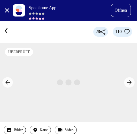
Spotahome App
Öffnen
28
110
ÜBERPRÜFT
Bilder
Karte
Video