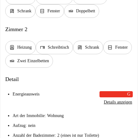
dresser
window_closed
airline_seat_flat
Schrank
Fenster
Doppelbett
Zimmer 2
water_heater
desk
dresser
window_closed
Heizung
Schreibtisch
Schrank
Fenster
airline_seat_flat
Zwei Einzelbetten
Detail
Energieausweis
G
Details anzeigen
Art der Immobilie: Wohnung
Aufzug: nein
Anzahl der Badezimmer: 2 (eines ist nur Toilette)