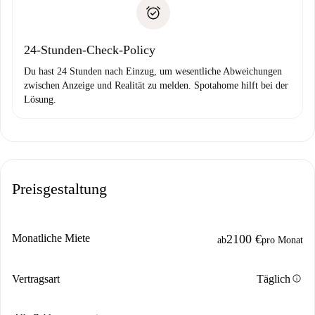
Zahlungsfähigkeitsnachweis
Probleme meldest.
Bankeinzug
24-Stunden-Check-Policy
Du hast 24 Stunden nach Einzug, um wesentliche Abweichungen
zwischen Anzeige und Realität zu melden. Spotahome hilft bei der
Lösung.
Preisgestaltung
Monatliche Miete
2100 €
ab
pro Monat
info
Vertragsart
Täglich