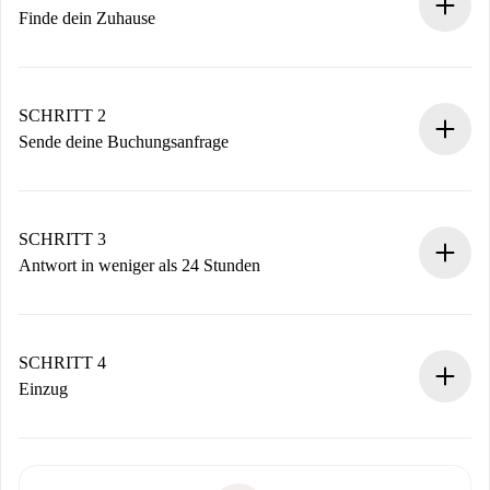
Finde dein Zuhause
100% Online-Buchungsprozess.
Verifizierte Wohnungen und Vermieter.
Du erhältst alle notwendigen Informationen im Voraus.
SCHRITT 2
Sende deine Buchungsanfrage
Sende grundlegende Informationen zu deinem Profil und
deiner Zahlungsmethode.
Denk daran, dass wir dich erst belasten, wenn der
SCHRITT 3
Vermieter zustimmt.
Antwort in weniger als 24 Stunden
Der Vermieter hat bis zu 24 Stunden Zeit zu bestätigen.
Sobald die Buchung akzeptiert ist, belasten wir dich und
stellen den Kontakt her.
SCHRITT 4
Wenn der Vermieter ablehnen muss, entstehen keine
Einzug
Kosten und wir schlagen Alternativen vor.
Kläre mit dem Vermieter die Ankunftsdetails,
Benötigte Dokumente bei „
Spotahome plus
“-Objekten.
Schlüsselübergabe usw.
Personalausweis oder Reisepass
Spotahome überweist die erste Zahlung nur, wenn du keine