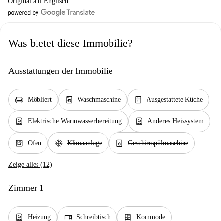
Original auf Englisch.
Was bietet diese Immobilie?
Ausstattungen der Immobilie
chair
local_laundry_service
kitchen
Möbliert
Waschmaschine
Ausgestattete Küche
water_heater
water_heater
Elektrische Warmwasserbereitung
Anderes Heizsystem
oven_gen
ac_unit
dishwasher_gen
Ofen
Klimaanlage
Geschirrspülmaschine
Zeige alles (12)
Zimmer 1
water_heater
desk
dresser
Heizung
Schreibtisch
Kommode