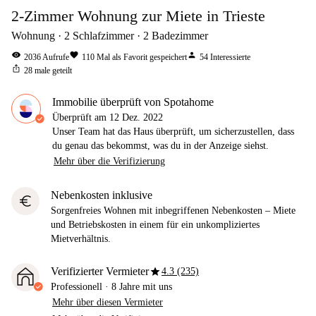
2-Zimmer Wohnung zur Miete in Trieste
Wohnung
2
Schlafzimmer
2
Badezimmer
visibility
favorite
person
2036
Aufrufe
110
Mal als Favorit gespeichert
54
Interessierte
ios_share
28
male geteilt
Immobilie überprüft von Spotahome
Überprüft am
12 Dez. 2022
Unser Team hat das Haus überprüft, um sicherzustellen, dass
du genau das bekommst, was du in der Anzeige siehst.
Mehr über die Verifizierung
Nebenkosten inklusive
euro
Sorgenfreies Wohnen mit inbegriffenen Nebenkosten – Miete
und Betriebskosten in einem für ein unkompliziertes
Mietverhältnis.
star
Verifizierter Vermieter
4.3 (235)
Professionell
·
8 Jahre
mit uns
Mehr über diesen Vermieter