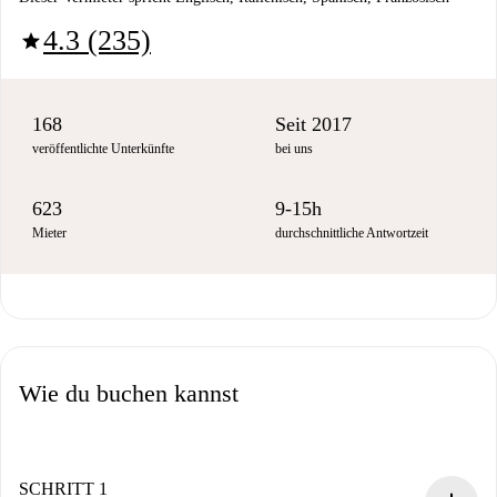
4.3 (235)
star
168
Seit 2017
veröffentlichte Unterkünfte
bei uns
623
9-15h
Mieter
durchschnittliche Antwortzeit
Wie du buchen kannst
SCHRITT 1