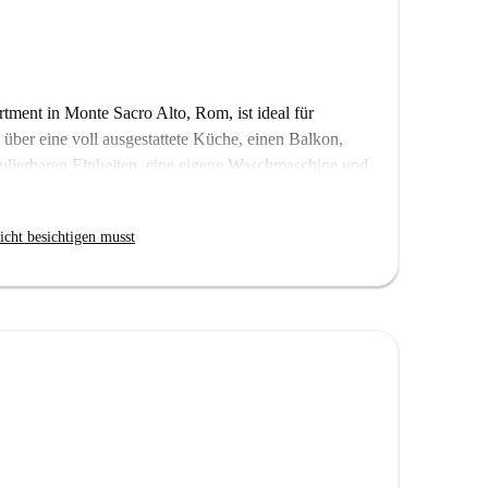
ment in Monte Sacro Alto, Rom, ist ideal für
 über eine voll ausgestattete Küche, einen Balkon,
gulierbaren Einheiten, eine eigene Waschmaschine und
 Spotahome persönlich geprüft – zu Ihrer Sicherheit.
om, bekannt für seine vielfältigen
icht besichtigen musst
verschiedene Restaurants wie die Pizzeria Moyda
upermärkte wie Alimentari Boco Vanni bieten
 ermöglicht seinen Bewohnern ein authentisches