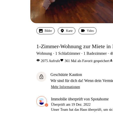
Bilder
Karte
Video
1-Zimmer-Wohnung zur Miete in 
Wohnung
1
Schlafzimmer
1
Badezimmer
4
visibility
favorite
person
2075
Aufrufe
361
Mal als Favorit gespeichert
Geschützte Kaution
lock
Wir sind für dich da! Wenn dein Vermiet
Mehr Informationen
Immobilie überprüft von Spotahome
Überprüft am
19 Dez. 2022
Unser Team hat das Haus überprüft, um sic