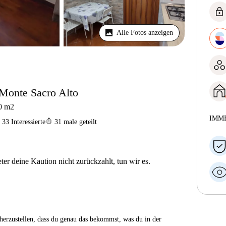
lock
Alle Fotos anzeigen
Monte Sacro Alto
0
m2
IMM
ios_share
33
Interessierte
31
male geteilt
er deine Kaution nicht zurückzahlt, tun wir es.
herzustellen, dass du genau das bekommst, was du in der