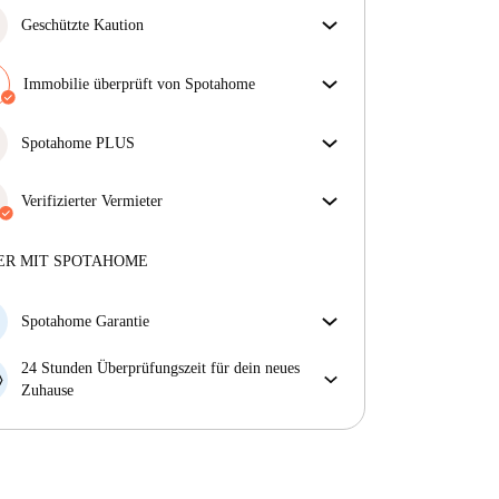
Geschützte Kaution
Wir sind für dich da! Wenn dein Vermieter deine
Kaution nicht zurückzahlt, tun wir es.
Immobilie überprüft von Spotahome
Mehr Informationen
Unser Team hat das Haus überprüft, um
sicherzustellen, dass du genau das bekommst, was du
Spotahome PLUS
in der Anzeige siehst.
Bietet den sichersten Aufenthalt für unsere Mieter,
Mehr über die Verifizierung
indem Zugang zu höchsten Sicherheitsstandards und
Verifizierter Vermieter
zusätzlicher Unterstützung während der Mietdauer
Privat
·
3 Jahre
mit uns
gewährt wird.
Mehr anzeigen
Mehr über diesen Vermieter
ER MIT SPOTAHOME
Mehr über die Verifizierung
Spotahome Garantie
Falls der Vermieter deine Buchung kurzfristig
24 Stunden Überprüfungszeit für dein neues
storniert, werden wir dir entweder A) ein Hotel
Zuhause
bezahlen und dir helfen eine neue Wohnung zu
Bei Abweichungen vom Inserat, melde dich sofort
finden oder B) den gezahlten Betrag vollständig
innerhalb von 24 Stunden, damit wir das Problem
zurückerstatten.
lösen können.