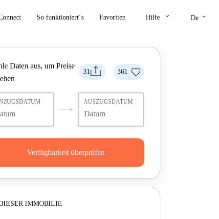
keyboard_arrow_down
keyboard_arrow_down
Connect
So funktioniert´s
Favoriten
Hilfe
De
le Daten aus, um Preise
31
361
sehen
INZUGSDATUM
AUSZUGSDATUM
Verfügbarkeit überprüfen
DIESER IMMOBILIE