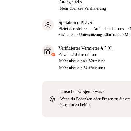
Anzeige siehst.
Mehr über die Verifizierung
Spotahome PLUS
Bietet den sichersten Aufenthalt für unser
zusätzlicher Unterstützung während der Mi
star
Verifizierter Vermieter
5 (6)
Privat
·
3 Jahre
mit uns
Mehr über diesen Vermieter
Mehr über die Verifizierung
Unsicher wegen etwas?
sentiment_very_satisfied
Wenn du Bedenken oder Fragen zu diesem 
hier, um zu helfen.