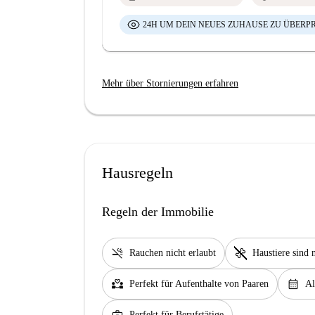
24H UM DEIN NEUES ZUHAUSE ZU ÜBERP
Mehr über Stornierungen erfahren
Hausregeln
Regeln der Immobilie
smoke_free
pet_supplies
Rauchen nicht erlaubt
Haustiere sind n
partner_heart
calendar_month
Perfekt für Aufenthalte von Paaren
Al
Perfekt für Berufstätige