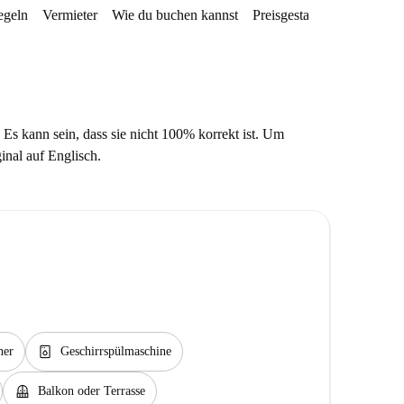
egeln
Vermieter
Wie du buchen kannst
Preisgestaltung
Verfügba
 Es kann sein, dass sie nicht 100% korrekt ist. Um
ginal auf Englisch.
dishwasher_gen
her
Geschirrspülmaschine
balcony
Balkon oder Terrasse