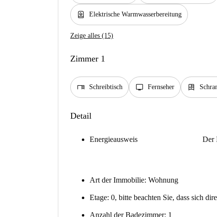
water_heater
Elektrische Warmwasserbereitung
Zeige alles (15)
Zimmer 1
desk
tv
dresser
Schreibtisch
Fernseher
Schra
Detail
Energieausweis
Der 
Art der Immobilie: Wohnung
Etage: 0, bitte beachten Sie, dass sich di
Anzahl der Badezimmer: 1