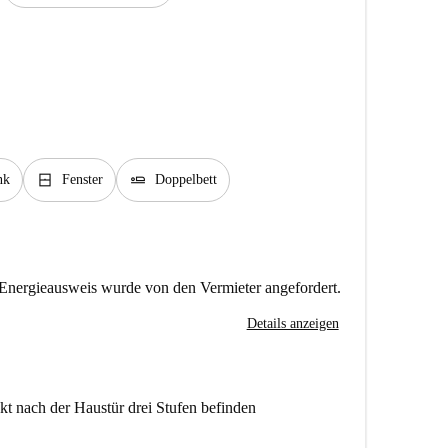
window_closed
airline_seat_flat
nk
Fenster
Doppelbett
Energieausweis wurde von den Vermieter angefordert.
Details anzeigen
rekt nach der Haustür drei Stufen befinden