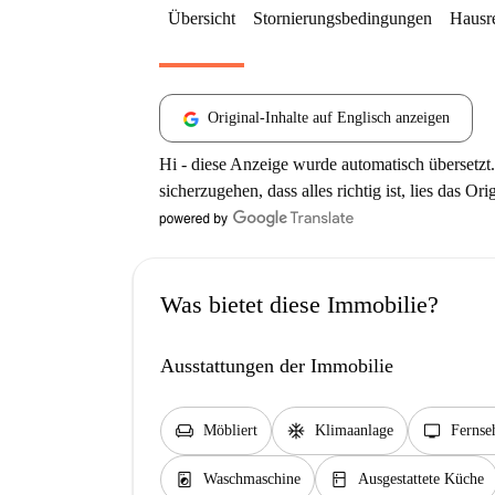
Übersicht
Stornierungsbedingungen
Hausr
Original-Inhalte auf Englisch anzeigen
Hi - diese Anzeige wurde automatisch übersetzt.
sicherzugehen, dass alles richtig ist, lies das Ori
Was bietet diese Immobilie?
Ausstattungen der Immobilie
chair
ac_unit
tv
Möbliert
Klimaanlage
Fernse
local_laundry_service
kitchen
Waschmaschine
Ausgestattete Küche