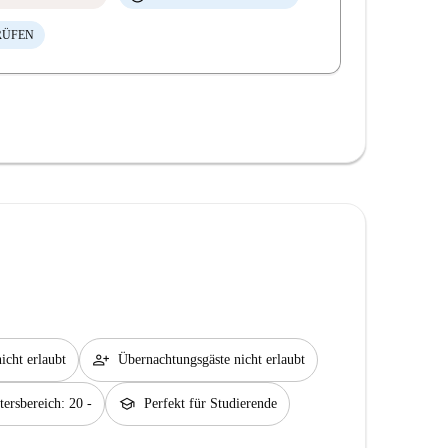
RÜFEN
person_add
icht erlaubt
Übernachtungsgäste nicht erlaubt
school
tersbereich: 20 -
Perfekt für Studierende