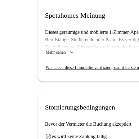
Spotahomes Meinung
Dieses geräumige und möblierte 1-Zimmer-Apart
Berufstätige, Studierende oder Paare. Es verfügt
Zentralheizung, Klimaanlage mit individuell re
keyboard_arrow_down
Mehr sehen
einen Geschirrspüler. Die Unterkunft wurde von
Monte Sacro Alto ist ein charmantes Viertel in R
Wir haben diese Immobilie verifiziert, damit du sie n
Einkaufsmöglichkeiten. In der Nähe finden Sie 
Asporto und das Fermento 6 Bufalotta. Auch S
bequeme Einkaufsmöglichkeiten. Dieses Viertel
römisches Lebensgefühl.
Stornierungsbedingungen
Bevor der Vermieter die Buchung akzeptiert
check_circle
es wird keine Zahlung fällig