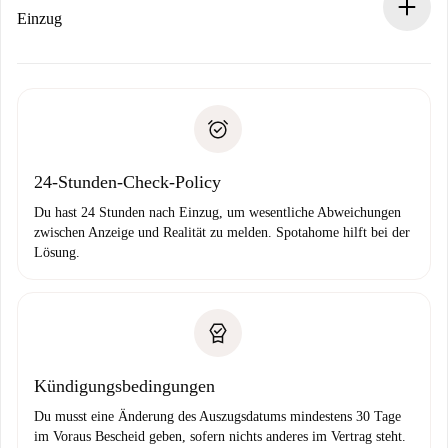
Wenn der Vermieter ablehnen muss, entstehen keine
Einzug
Kosten und wir schlagen Alternativen vor.
Kläre mit dem Vermieter die Ankunftsdetails,
Benötigte Dokumente bei „
Spotahome plus
“-Objekten.
Schlüsselübergabe usw.
Personalausweis oder Reisepass
Spotahome überweist die erste Zahlung nur, wenn du keine
Zahlungsfähigkeitsnachweis
Probleme meldest.
Bankeinzug
24-Stunden-Check-Policy
Du hast 24 Stunden nach Einzug, um wesentliche Abweichungen
zwischen Anzeige und Realität zu melden. Spotahome hilft bei der
Lösung.
Kündigungsbedingungen
Du musst eine Änderung des Auszugsdatums mindestens 30 Tage
im Voraus Bescheid geben, sofern nichts anderes im Vertrag steht.