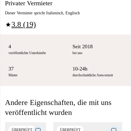
Privater Vermieter
Dieser Vermieter spricht Italienisch, Englisch
3.8 (19)
star
4
Seit 2018
veröffentlichte Unterkünfte
bei uns
37
10-24h
Mieter
durchschnittliche Antwortzeit
Andere Eigenschaften, die mit uns
veröffentlicht wurden
ÜBERPRÜFT
ÜBERPRÜFT