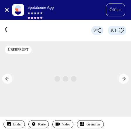
Spotahome App
Öffnen
9
101
ÜBERPRÜFT
Bilder
Karte
Video
Grundriss