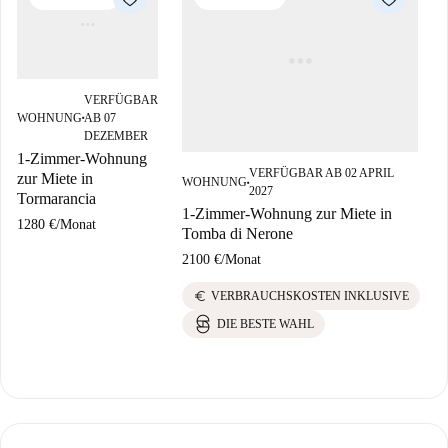
VERFÜGBAR
WOHNUNG
AB 07
■
DEZEMBER
1-Zimmer-Wohnung
VERFÜGBAR AB 02 APRIL
zur Miete in
WOHNUNG
■
2027
Tormarancia
1-Zimmer-Wohnung zur Miete in
1280 €
/
Monat
Tomba di Nerone
2100 €
/
Monat
euro
VERBRAUCHSKOSTEN INKLUSIVE
DIE BESTE WAHL