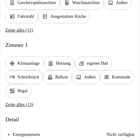
dishwasher_gen
local_laundry_service
image
Geschirrspülmaschine
Waschmaschine
Außen
elevator
kitchen
Fahrstuhl
Ausgestattete Küche
Zeige alles (11)
Zimmer 1
ac_unit
water_heater
soap
Klimaanlage
Heizung
eigenes Bad
desk
balcony
image
dresser
Schreibtisch
Balkon
Außen
Kommode
shelves
Regal
Zeige alles (13)
Detail
Energieausweis
Nicht verfügbar