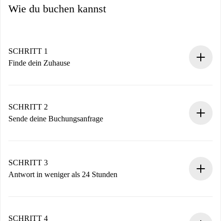
Wie du buchen kannst
SCHRITT 1
Finde dein Zuhause
100% Online-Buchungsprozess.
Verifizierte Wohnungen und Vermieter.
Du erhältst alle notwendigen Informationen im Voraus.
SCHRITT 2
Sende deine Buchungsanfrage
Sende grundlegende Informationen zu deinem Profil und
deiner Zahlungsmethode.
Denk daran, dass wir dich erst belasten, wenn der
SCHRITT 3
Vermieter zustimmt.
Antwort in weniger als 24 Stunden
Der Vermieter hat bis zu 24 Stunden Zeit zu bestätigen.
Sobald die Buchung akzeptiert ist, belasten wir dich und
stellen den Kontakt her.
SCHRITT 4