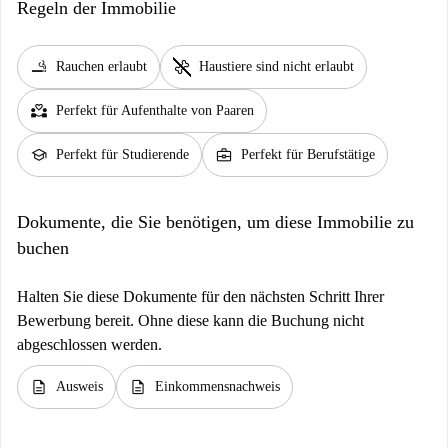
Regeln der Immobilie
smoking_rooms
pet_supplies
Rauchen erlaubt
Haustiere sind nicht erlaubt
partner_heart
Perfekt für Aufenthalte von Paaren
school
business_center
Perfekt für Studierende
Perfekt für Berufstätige
Dokumente, die Sie benötigen, um diese Immobilie zu
buchen
Halten Sie diese Dokumente für den nächsten Schritt Ihrer
Bewerbung bereit. Ohne diese kann die Buchung nicht
abgeschlossen werden.
description
description
Ausweis
Einkommensnachweis