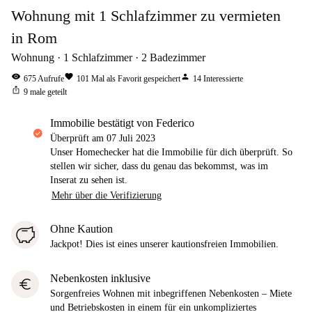
Wohnung mit 1 Schlafzimmer zu vermieten
in Rom
Wohnung
1
Schlafzimmer
2
Badezimmer
visibility
favorite
person
675
Aufrufe
101
Mal als Favorit gespeichert
14
Interessierte
ios_share
9
male geteilt
Immobilie bestätigt von Federico
Überprüft am
07 Juli 2023
Unser Homechecker hat die Immobilie für dich überprüft. So
stellen wir sicher, dass du genau das bekommst, was im
Inserat zu sehen ist.
Mehr über die Verifizierung
Ohne Kaution
Jackpot! Dies ist eines unserer kautionsfreien Immobilien.
Nebenkosten inklusive
euro
Sorgenfreies Wohnen mit inbegriffenen Nebenkosten – Miete
und Betriebskosten in einem für ein unkompliziertes