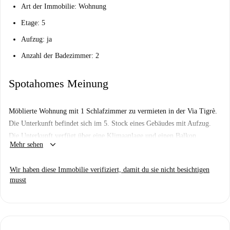
Art der Immobilie: Wohnung
Etage: 5
Aufzug: ja
Anzahl der Badezimmer: 2
Spotahomes Meinung
Möblierte Wohnung mit 1 Schlafzimmer zu vermieten in der Via Tigrè.
Die Unterkunft befindet sich im 5. Stock eines Gebäudes mit Aufzug.
Die Unterkunft verfügt über eine Klimaanlage und einen Balkon.
keyboard_arrow_down
Mehr sehen
Wir haben diese Immobilie verifiziert, damit du sie nicht besichtigen
musst