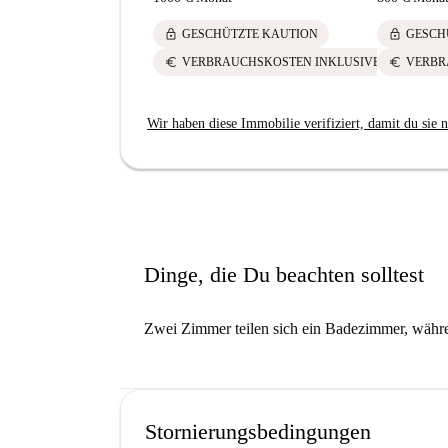
lock
lock
GESCHÜTZTE KAUTION
GESCH
euro
euro
VERBRAUCHSKOSTEN INKLUSIVE
VERBR
Wir haben diese Immobilie verifiziert, damit du sie n
Dinge, die Du beachten solltest
Zwei Zimmer teilen sich ein Badezimmer, währen
Stornierungsbedingungen