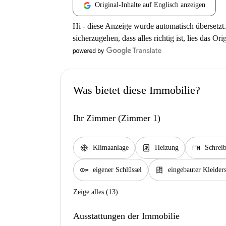
Original-Inhalte auf Englisch anzeigen
Hi - diese Anzeige wurde automatisch übersetzt.
sicherzugehen, dass alles richtig ist, lies das Ori
Was bietet diese Immobilie?
Ihr Zimmer (Zimmer 1)
ac_unit
water_heater
desk
Klimaanlage
Heizung
Schreib
key
dresser
eigener Schlüssel
eingebauter Kleider
Zeige alles (13)
Ausstattungen der Immobilie