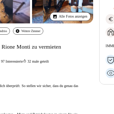
Alle Fotos anzeigen
euro
ndriss
Weitere Zimmer
 Rione Monti zu vermieten
IMM
ios_share
97
Interessierte
32
male geteilt
ch überprüft. So stellen wir sicher, dass du genau das