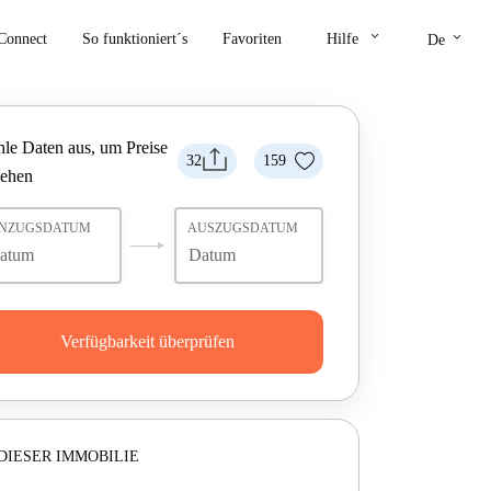
keyboard_arrow_down
keyboard_arrow_down
Connect
So funktioniert´s
Favoriten
Hilfe
De
le Daten aus, um Preise
32
159
sehen
INZUGSDATUM
AUSZUGSDATUM
Verfügbarkeit überprüfen
DIESER IMMOBILIE