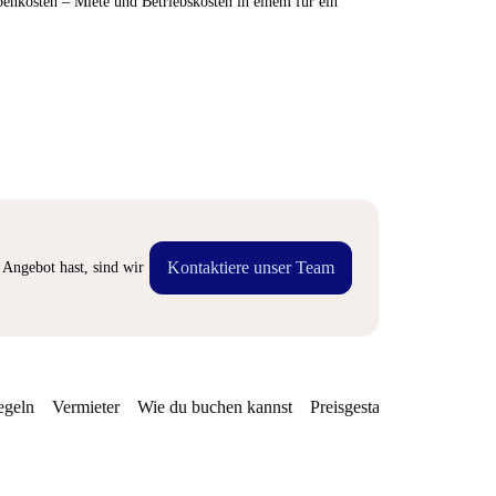
enkosten – Miete und Betriebskosten in einem für ein
Kontaktiere unser Team
Angebot hast, sind wir
egeln
Vermieter
Wie du buchen kannst
Preisgestaltung
Verfügba