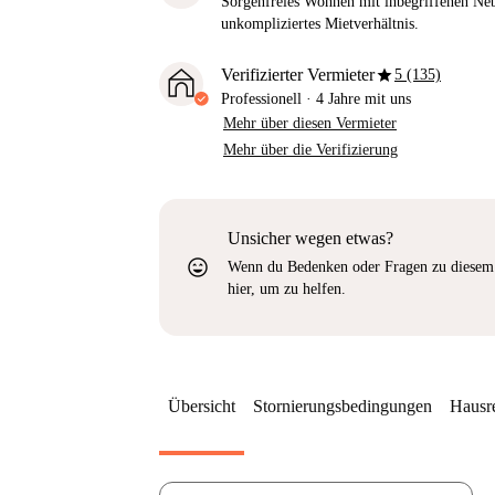
Sorgenfreies Wohnen mit inbegriffenen Neb
unkompliziertes Mietverhältnis.
star
Verifizierter Vermieter
5 (135)
Professionell
·
4 Jahre
mit uns
Mehr über diesen Vermieter
Mehr über die Verifizierung
Unsicher wegen etwas?
sentiment_very_satisfied
Wenn du Bedenken oder Fragen zu diesem 
hier, um zu helfen.
Übersicht
Stornierungsbedingungen
Hausr