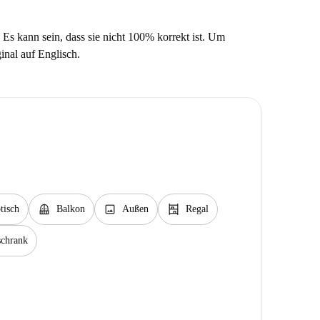
 Es kann sein, dass sie nicht 100% korrekt ist. Um
ginal auf Englisch.
balcony
image
shelves
tisch
Balkon
Außen
Regal
schrank