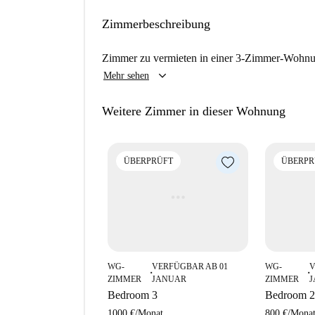
den Zustand Ihrer potenziellen neuen Wohnung 
Zimmerbeschreibung
Rione Monti ist ein historisches und lebendiges
Sehenswürdigkeiten. Attraktionen wie die Casa 
Zimmer zu vermieten in einer 3-Zimmer-Wohn
Esquilino sind nur wenige Gehminuten entfernt.
keyboard_arrow_down
Mehr sehen
Geschichte und Charme umgeben und somit ein 
Weitere Zimmer in dieser Wohnung
ÜBERPRÜFT
ÜBERPR
WG-
VERFÜGBAR AB 01
WG-
V
■
■
ZIMMER
JANUAR
ZIMMER
Bedroom 3
Bedroom 2
1000 €
/
Monat
800 €
/
Mona