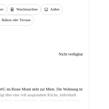
local_laundry_service
image
her
Waschmaschine
Außen
Balkon oder Terrasse
Nicht verfügbar
WG im Rione Monti steht zur Miete. Die Wohnung ist
gt über eine voll ausgestattete Küche, individuell
aschine, einen Backofen, einen Fernseher und einen
home persönlich geprüft, um Ihnen die Qualität und