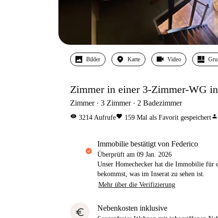
Bilder
Karte
Video
Gru
Zimmer in einer 3-Zimmer-WG in
Zimmer
3
Zimmer
2
Badezimmer
visibility
favorite
person
3214
Aufrufe
159
Mal als Favorit gespeichert
Immobilie bestätigt von Federico
Überprüft am
09 Jan. 2026
Unser Homechecker hat die Immobilie für di
bekommst, was im Inserat zu sehen ist.
Mehr über die Verifizierung
Nebenkosten inklusive
euro