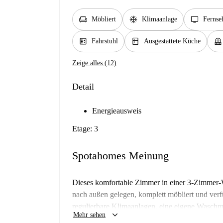
chair
ac_unit
tv
Möbliert
Klimaanlage
Fernse
elevator
kitchen
balcony
Fahrstuhl
Ausgestattete Küche
Zeige alles (12)
Detail
Energieausweis
Etage: 3
Spotahomes Meinung
Dieses komfortable Zimmer in einer 3-Zimmer-
nach außen gelegen, komplett möbliert und verfü
regulierbare Klimaanlagen, eine eigene Waschm
keyboard_arrow_down
Mehr sehen
schönen Balkon. Sie wurde außerdem von Spota