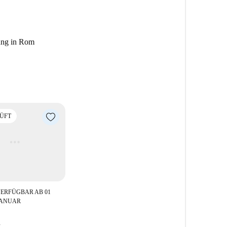
zu garantieren.
 Viertel in Rom, bekannt für seine Nähe zu berühmten
Bernini, die Statue von Bartolomé und der Obelisk
ung in Rom
 Diese freundliche und gut erreichbare Lage ist von
idealer Wohnort.
ÜFT
ERFÜGBAR AB 01
JANUAR
t