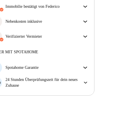
Immobilie bestätigt von Federico
Unser Homechecker hat die Immobilie für dich
überprüft. So stellen wir sicher, dass du genau das
Nebenkosten inklusive
bekommst, was im Inserat zu sehen ist.
Sorgenfreies Wohnen mit inbegriffenen Nebenkosten
Mehr über die Verifizierung
– Miete und Betriebskosten in einem für ein
Verifizierter Vermieter
unkompliziertes Mietverhältnis.
Professionell
·
4 Jahre
mit uns
Mehr über diesen Vermieter
ER MIT SPOTAHOME
Mehr über die Verifizierung
Spotahome Garantie
Falls der Vermieter deine Buchung kurzfristig
24 Stunden Überprüfungszeit für dein neues
storniert, werden wir dir entweder A) ein Hotel
Zuhause
bezahlen und dir helfen eine neue Wohnung zu
Bei Abweichungen vom Inserat, melde dich sofort
finden oder B) den gezahlten Betrag vollständig
innerhalb von 24 Stunden, damit wir das Problem
zurückerstatten.
lösen können.