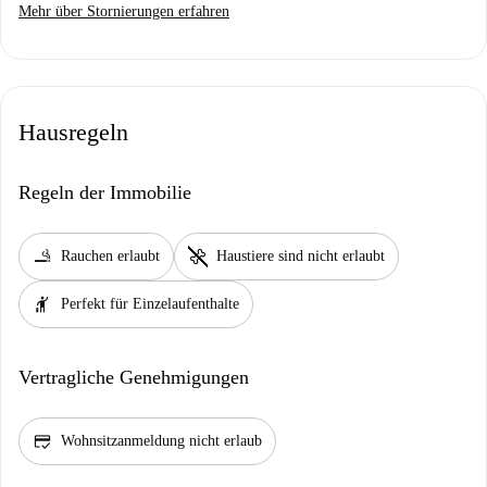
Mehr über Stornierungen erfahren
Hausregeln
Regeln der Immobilie
smoking_rooms
pet_supplies
Rauchen erlaubt
Haustiere sind nicht erlaubt
hail
Perfekt für Einzelaufenthalte
Vertragliche Genehmigungen
credit_score
Wohnsitzanmeldung nicht erlaub