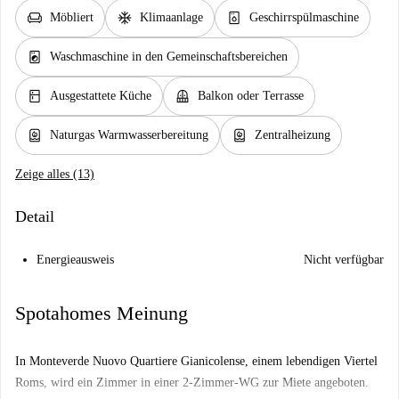
chair
ac_unit
dishwasher_gen
Möbliert
Klimaanlage
Geschirrspülmaschine
local_laundry_service
Waschmaschine in den Gemeinschaftsbereichen
kitchen
balcony
Ausgestattete Küche
Balkon oder Terrasse
water_heater
water_heater
Naturgas Warmwasserbereitung
Zentralheizung
Zeige alles (13)
Detail
Energieausweis
Nicht verfügbar
Spotahomes Meinung
In Monteverde Nuovo Quartiere Gianicolense, einem lebendigen Viertel
Roms, wird ein Zimmer in einer 2-Zimmer-WG zur Miete angeboten.