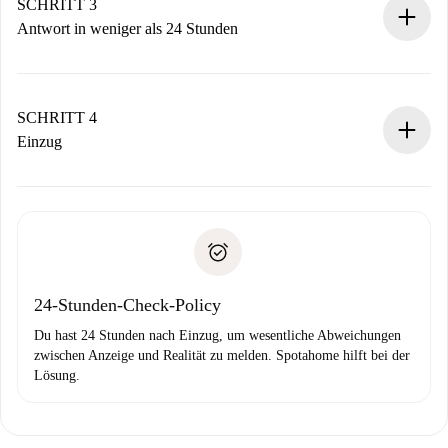
Denk daran, dass wir dich erst belasten, wenn der
SCHRITT 3
Vermieter zustimmt.
Antwort in weniger als 24 Stunden
Der Vermieter hat bis zu 24 Stunden Zeit zu bestätigen.
Sobald die Buchung akzeptiert ist, belasten wir dich und
stellen den Kontakt her.
SCHRITT 4
Wenn der Vermieter ablehnen muss, entstehen keine
Einzug
Kosten und wir schlagen Alternativen vor.
Kläre mit dem Vermieter die Ankunftsdetails,
Benötigte Dokumente bei „
Spotahome plus
“-Objekten.
Schlüsselübergabe usw.
Personalausweis oder Reisepass
Spotahome überweist die erste Zahlung nur, wenn du keine
Zahlungsfähigkeitsnachweis
Probleme meldest.
Bankeinzug
24-Stunden-Check-Policy
Du hast 24 Stunden nach Einzug, um wesentliche Abweichungen
zwischen Anzeige und Realität zu melden. Spotahome hilft bei der
Lösung.