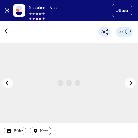
Spotahome App
Öffnen
7
20
Bilder
Karte