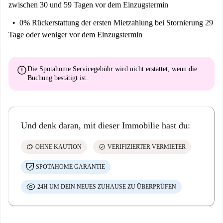
zwischen 30 und 59 Tagen vor dem Einzugstermin
0% Rückerstattung der ersten Mietzahlung
bei Stornierung 29
Tage oder weniger vor dem Einzugstermin
error
Die Spotahome Servicegebühr wird
nicht erstattet
, wenn die
Buchung bestätigt ist.
Und denk daran, mit dieser Immobilie hast du:
savings
check_circle
OHNE KAUTION
VERIFIZIERTER VERMIETER
SPOTAHOME GARANTIE
24H UM DEIN NEUES ZUHAUSE ZU ÜBERPRÜFEN