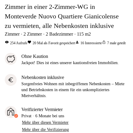
Zimmer in einer 2-Zimmer-WG in
Monteverde Nuovo Quartiere Gianicolense
zu vermieten, alle Nebenkosten inklusive
Zimmer
2
Zimmer
2
Badezimmer
115
m2
visibility
favorite
person
ios_share
254
Aufrufe
20
Mal als Favorit gespeichert
16
Interessierte
7
male geteilt
Ohne Kaution
Jackpot! Dies ist eines unserer kautionsfreien Immobilien.
Nebenkosten inklusive
euro
Sorgenfreies Wohnen mit inbegriffenen Nebenkosten – Miete
und Betriebskosten in einem für ein unkompliziertes
Mietverhältnis.
Verifizierter Vermieter
Privat
·
6 Monate
bei uns
Mehr über diesen Vermieter
Mehr über die Verifizierung