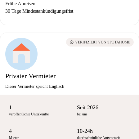
Frühe Abreisen
30 Tage Mindestankündigungsfrist
check_circle
VERIFIZIERT VON SPOTAHOME
Privater Vermieter
Dieser Vermieter spricht Englisch
1
Seit 2026
veröffentlichte Unterkünfte
bei uns
4
10-24h
Mieter
durchschnittliche Antwortzeit