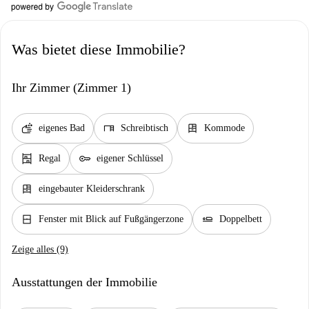
Was bietet diese Immobilie?
Ihr Zimmer (Zimmer 1)
soap
desk
dresser
eigenes Bad
Schreibtisch
Kommode
shelves
key
Regal
eigener Schlüssel
dresser
eingebauter Kleiderschrank
window_closed
airline_seat_flat
Fenster mit Blick auf Fußgängerzone
Doppelbett
Zeige alles (9)
Ausstattungen der Immobilie