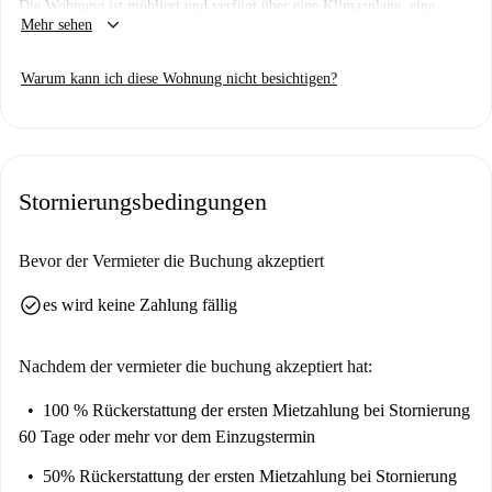
Die Wohnung ist möbliert und verfügt über eine Klimaanlage, eine
keyboard_arrow_down
Mehr sehen
Küche mit Geschirrspüler und Backofen sowie einen Balkon/eine
Terrasse. Alle Nebenkosten sind in der Miete enthalten. Machen Sie diese
Warum kann ich diese Wohnung nicht besichtigen?
komfortable und praktische Wohnung zu Ihrem neuen Zuhause.
Monteverde Nuovo Quartiere Gianicolense liegt in der Nähe zahlreicher
Sehenswürdigkeiten und Einkaufsmöglichkeiten. Besuchen Sie Unicoop,
das Bildungszentrum Labfortraining und das Martinico Café – allesamt
Stornierungsbedingungen
in unmittelbarer Nähe. Bekannte Wahrzeichen wie die Wall of Fame in
der Via di Monteverde und vieles mehr sind fußläufig erreichbar. Nutzen
Sie die Gelegenheit und wohnen Sie in diesem dynamischen Viertel!
Bevor der Vermieter die Buchung akzeptiert
check_circle
es wird keine Zahlung fällig
Nachdem der vermieter die buchung akzeptiert hat:
100 % Rückerstattung der ersten Mietzahlung
bei Stornierung
60 Tage oder mehr vor dem Einzugstermin
50% Rückerstattung der ersten Mietzahlung
bei Stornierung