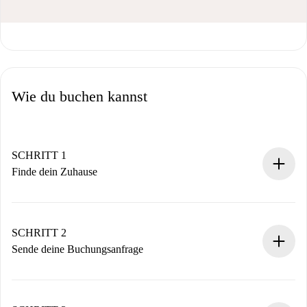
Wie du buchen kannst
SCHRITT 1
Finde dein Zuhause
100% Online-Buchungsprozess.
Verifizierte Wohnungen und Vermieter.
Du erhältst alle notwendigen Informationen im Voraus.
SCHRITT 2
Sende deine Buchungsanfrage
Sende grundlegende Informationen zu deinem Profil und
deiner Zahlungsmethode.