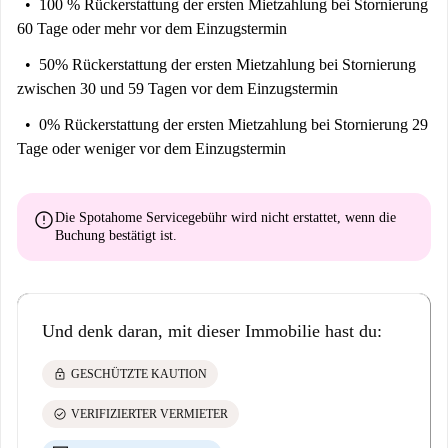
100 % Rückerstattung der ersten Mietzahlung
bei Stornierung
60 Tage oder mehr vor dem Einzugstermin
50% Rückerstattung der ersten Mietzahlung
bei Stornierung
zwischen 30 und 59 Tagen vor dem Einzugstermin
0% Rückerstattung der ersten Mietzahlung
bei Stornierung 29
Tage oder weniger vor dem Einzugstermin
error
Die Spotahome Servicegebühr wird
nicht erstattet
, wenn die
Buchung bestätigt ist.
Und denk daran, mit dieser Immobilie hast du:
lock
GESCHÜTZTE KAUTION
check_circle
VERIFIZIERTER VERMIETER