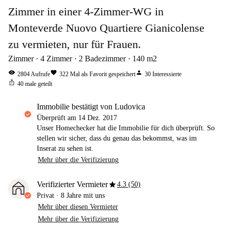
Zimmer in einer 4-Zimmer-WG in
Monteverde Nuovo Quartiere Gianicolense
zu vermieten, nur für Frauen.
Zimmer
4
Zimmer
2
Badezimmer
140
m2
visibility
favorite
person
2804
Aufrufe
322
Mal als Favorit gespeichert
30
Interessierte
ios_share
40
male geteilt
Immobilie bestätigt von Ludovica
Überprüft am
14 Dez. 2017
Unser Homechecker hat die Immobilie für dich überprüft. So
stellen wir sicher, dass du genau das bekommst, was im
Inserat zu sehen ist.
Mehr über die Verifizierung
star
Verifizierter Vermieter
4.3 (50)
Privat
·
8 Jahre
mit uns
Mehr über diesen Vermieter
Mehr über die Verifizierung