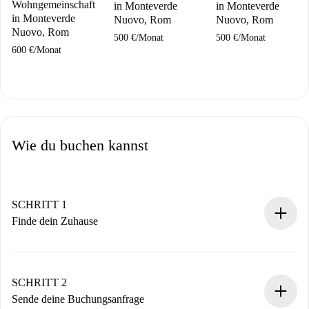
Wohngemeinschaft
in Monteverde
in Monteverde
in Monteverde
Nuovo, Rom
Nuovo, Rom
Nuovo, Rom
500 €
/
Monat
500 €
/
Monat
600 €
/
Monat
Wie du buchen kannst
SCHRITT 1
Finde dein Zuhause
100% Online-Buchungsprozess.
Verifizierte Wohnungen und Vermieter.
Du erhältst alle notwendigen Informationen im Voraus.
SCHRITT 2
Sende deine Buchungsanfrage