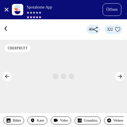
Spotahome App
Öffnen
40
322
ÜBERPRÜFT
Bilder
Karte
Video
Grundriss
Weitere 