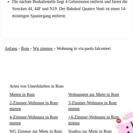
Die nächste Bushaltestelle liegt 4 Gehminuten entfernt und bietet die
Strecken 44, 44F und N19. Der Bahnhof Quattro Venti ist einen 14-
minütigen Spaziergang entfernt.
Anfang
›
Rom
›
Wg zimmer
›
Wohnung in via paola falconieri
Arten von Unterkünften in Rom
Mieten in Rom
Wohnungen zur Miete in Rom
2-Zimmer-Wohnung in Rom
3-Zimmer-Wohnung in Rom
mieten
mieten
4-Zimmer-Wohnung in Rom
+4-Zimmer-Wohnung in Rom
mieten
mieten
WG Zimmer zur Miete in Rom
Studios zur Miete in Rom