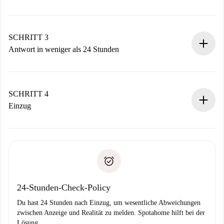
Sende grundlegende Informationen zu deinem Profil und
deiner Zahlungsmethode.
Denk daran, dass wir dich erst belasten, wenn der
SCHRITT 3
Vermieter zustimmt.
Antwort in weniger als 24 Stunden
Der Vermieter hat bis zu 24 Stunden Zeit zu bestätigen.
Sobald die Buchung akzeptiert ist, belasten wir dich und
stellen den Kontakt her.
SCHRITT 4
Wenn der Vermieter ablehnen muss, entstehen keine
Einzug
Kosten und wir schlagen Alternativen vor.
Kläre mit dem Vermieter die Ankunftsdetails,
Benötigte Dokumente bei „
Spotahome plus
“-Objekten.
Schlüsselübergabe usw.
Personalausweis oder Reisepass
Spotahome überweist die erste Zahlung nur, wenn du keine
Zahlungsfähigkeitsnachweis
Probleme meldest.
Bankeinzug
24-Stunden-Check-Policy
Du hast 24 Stunden nach Einzug, um wesentliche Abweichungen
zwischen Anzeige und Realität zu melden. Spotahome hilft bei der
Lösung.