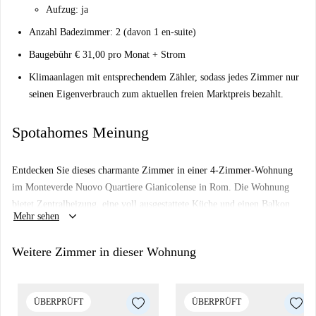
Aufzug: ja
Anzahl Badezimmer: 2 (davon 1 en-suite)
Baugebühr € 31,00 pro Monat + Strom
Klimaanlagen mit entsprechendem Zähler, sodass jedes Zimmer nur
seinen Eigenverbrauch zum aktuellen freien Marktpreis bezahlt.
Spotahomes Meinung
Entdecken Sie dieses charmante Zimmer in einer 4-Zimmer-Wohnung
im Monteverde Nuovo Quartiere Gianicolense in Rom. Die Wohnung
bietet Zentralheizung, eine voll ausgestattete Küche und einen Balkon.
keyboard_arrow_down
Mehr sehen
Komfortabel und praktisch eingerichtet, ist sie ideal für weibliche
Mieterinnen, darunter Berufstätige, Paare und Studentinnen. WLAN ist
Weitere Zimmer in dieser Wohnung
zwar nicht verfügbar, Spotahome hat die Unterkunft jedoch persönlich
geprüft und garantiert somit Zuverlässigkeit und Richtigkeit.
Das Monteverde Nuovo Quartiere Gianicolense bietet komfortables
ÜBERPRÜFT
ÜBERPRÜFT
Wohnen mit guter Anbindung an die Sehenswürdigkeiten der