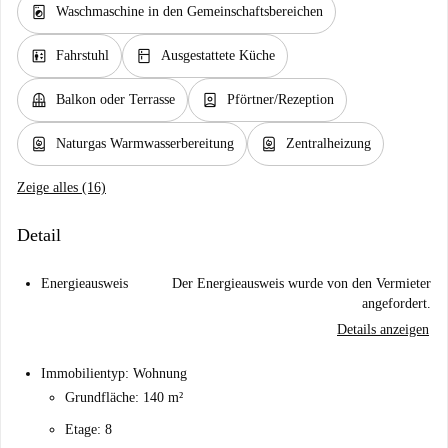
local_laundry_service
Waschmaschine in den Gemeinschaftsbereichen
elevator
kitchen
Fahrstuhl
Ausgestattete Küche
balcony
person_book
Balkon oder Terrasse
Pförtner/Rezeption
water_heater
water_heater
Naturgas Warmwasserbereitung
Zentralheizung
Zeige alles (16)
Detail
Energieausweis
Der Energieausweis wurde von den Vermieter
angefordert.
Details anzeigen
Immobilientyp: Wohnung
Grundfläche: 140 m²
Etage: 8