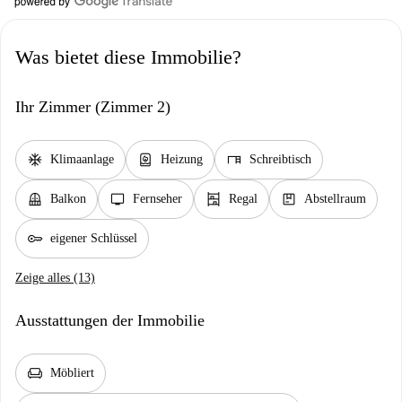
Was bietet diese Immobilie?
Ihr Zimmer (Zimmer 2)
ac_unit
water_heater
desk
Klimaanlage
Heizung
Schreibtisch
balcony
tv
shelves
package
Balkon
Fernseher
Regal
Abstellraum
key
eigener Schlüssel
Zeige alles (13)
Ausstattungen der Immobilie
chair
Möbliert