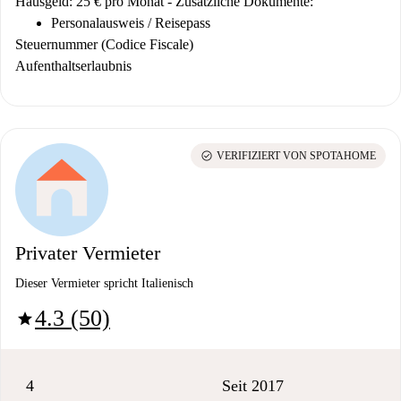
Hausgeld: 25 € pro Monat -
Zusätzliche Dokumente:
Personalausweis / Reisepass
Steuernummer (Codice Fiscale)
Aufenthaltserlaubnis
check_circle
VERIFIZIERT VON SPOTAHOME
Privater Vermieter
Dieser Vermieter spricht Italienisch
4.3 (50)
star
4
Seit 2017