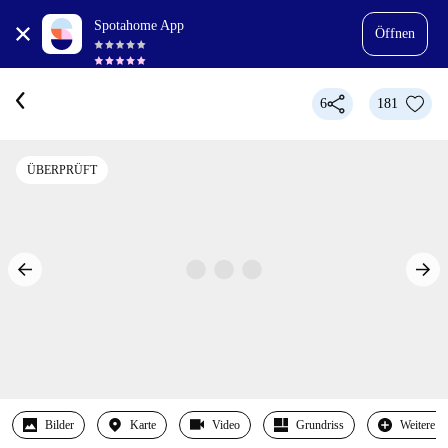
Spotahome App
Öffnen
6
181
ÜBERPRÜFT
Bilder
Karte
Video
Grundriss
Weitere 