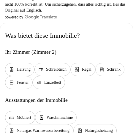
nicht 100% korrekt ist. Um sicherzugehen, dass alles richtig ist, lies das
Original auf Englisch.
Was bietet diese Immobilie?
Ihr Zimmer (Zimmer 2)
water_heater
desk
shelves
dresser
Heizung
Schreibtisch
Regal
Schrank
window_closed
airline_seat_flat
Fenster
Einzelbett
Ausstattungen der Immobilie
chair
local_laundry_service
Möbliert
Waschmaschine
water_heater
water_heater
Naturgas Warmwasserbereitung
Naturgasheizung