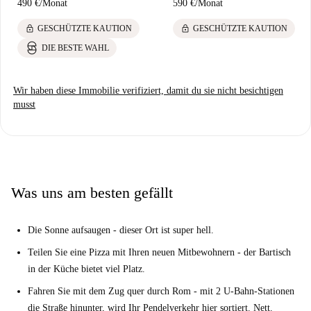
490 €
/
Monat
590 €
/
Monat
lock
lock
GESCHÜTZTE KAUTION
GESCHÜTZTE KAUTION
DIE BESTE WAHL
Wir haben diese Immobilie verifiziert, damit du sie nicht besichtigen
musst
Was uns am besten gefällt
Die Sonne aufsaugen - dieser Ort ist super hell.
Teilen Sie eine Pizza mit Ihren neuen Mitbewohnern - der Bartisch
in der Küche bietet viel Platz.
Fahren Sie mit dem Zug quer durch Rom - mit 2 U-Bahn-Stationen
die Straße hinunter, wird Ihr Pendelverkehr hier sortiert. Nett.