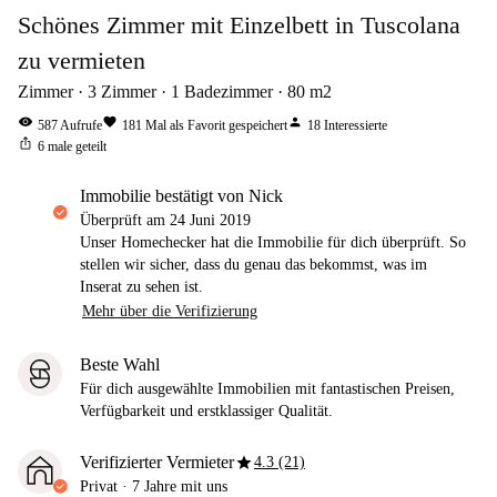
Schönes Zimmer mit Einzelbett in Tuscolana
zu vermieten
Zimmer
3
Zimmer
1
Badezimmer
80
m2
visibility
favorite
person
587
Aufrufe
181
Mal als Favorit gespeichert
18
Interessierte
ios_share
6
male geteilt
Immobilie bestätigt von Nick
Überprüft am
24 Juni 2019
Unser Homechecker hat die Immobilie für dich überprüft. So
stellen wir sicher, dass du genau das bekommst, was im
Inserat zu sehen ist.
Mehr über die Verifizierung
Beste Wahl
Für dich ausgewählte Immobilien mit fantastischen Preisen,
Verfügbarkeit und erstklassiger Qualität.
star
Verifizierter Vermieter
4.3 (21)
Privat
·
7 Jahre
mit uns