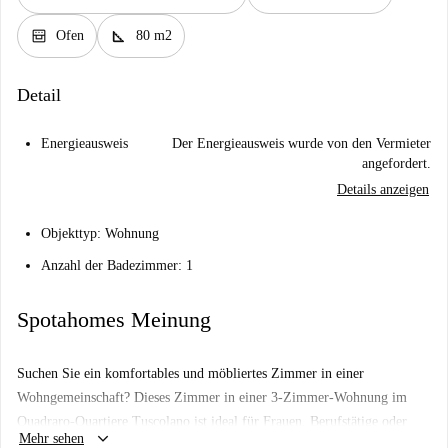
oven_gen
square_foot
Ofen
80 m2
Detail
Energieausweis
Der Energieausweis wurde von den Vermieter
angefordert.
Details anzeigen
Objekttyp: Wohnung
Anzahl der Badezimmer: 1
Spotahomes Meinung
Suchen Sie ein komfortables und möbliertes Zimmer in einer
Wohngemeinschaft? Dieses Zimmer in einer 3-Zimmer-Wohnung im
Quadraro-Quartiere Tuscolano ist ideal für Frauen, Berufstätige oder
keyboard_arrow_down
Mehr sehen
Studierende. Die Wohnung verfügt über eine eigene Waschmaschine und