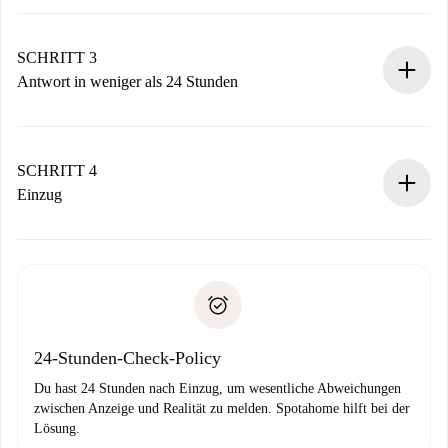
Sende grundlegende Informationen zu deinem Profil und
deiner Zahlungsmethode.
Denk daran, dass wir dich erst belasten, wenn der
SCHRITT 3
Vermieter zustimmt.
Antwort in weniger als 24 Stunden
Der Vermieter hat bis zu 24 Stunden Zeit zu bestätigen.
Sobald die Buchung akzeptiert ist, belasten wir dich und
stellen den Kontakt her.
SCHRITT 4
Wenn der Vermieter ablehnen muss, entstehen keine
Einzug
Kosten und wir schlagen Alternativen vor.
Kläre mit dem Vermieter die Ankunftsdetails,
Benötigte Dokumente bei „
Spotahome plus
“-Objekten.
Schlüsselübergabe usw.
Personalausweis oder Reisepass
Spotahome überweist die erste Zahlung nur, wenn du keine
Zahlungsfähigkeitsnachweis
Probleme meldest.
Bankeinzug
24-Stunden-Check-Policy
Du hast 24 Stunden nach Einzug, um wesentliche Abweichungen
zwischen Anzeige und Realität zu melden. Spotahome hilft bei der
Lösung.