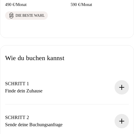
490 €
/
Monat
590 €
/
Monat
DIE BESTE WAHL
Wie du buchen kannst
SCHRITT 1
Finde dein Zuhause
100% Online-Buchungsprozess.
Verifizierte Wohnungen und Vermieter.
Du erhältst alle notwendigen Informationen im Voraus.
SCHRITT 2
Sende deine Buchungsanfrage