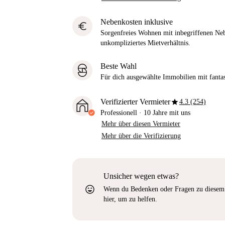
Nebenkosten inklusive
euro
Sorgenfreies Wohnen mit inbegriffenen Neb
unkompliziertes Mietverhältnis.
Beste Wahl
Für dich ausgewählte Immobilien mit fantast
star
Verifizierter Vermieter
4.3 (254)
Professionell
·
10 Jahre
mit uns
Mehr über diesen Vermieter
Mehr über die Verifizierung
Unsicher wegen etwas?
sentiment_very_satisfied
Wenn du Bedenken oder Fragen zu diesem 
hier, um zu helfen.