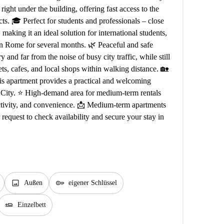
right under the building, offering fast access to the
icts. 🎓 Perfect for students and professionals – close
king it an ideal solution for international students,
in Rome for several months. 🌿 Peaceful and safe
and far from the noise of busy city traffic, while still
ets, cafes, and local shops within walking distance. 🏡
is apartment provides a practical and welcoming
 City. ⭐ High-demand area for medium-term rentals
ectivity, and convenience. 📩 Medium-term apartments
request to check availability and secure your stay in
image
key
Außen
eigener Schlüssel
airline_seat_flat
Einzelbett