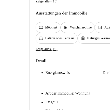
Zeige alles (13)
Ausstattungen der Immobilie
chair
local_laundry_service
image
Möbliert
Waschmaschine
Auß
balcony
water_heater
Balkon oder Terrasse
Naturgas Warmw
Zeige alles (16)
Detail
Energieausweis
Der 
Art der Immobilie: Wohnung
Etage: 1.