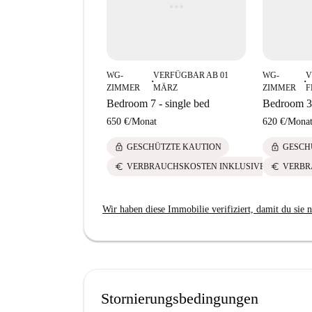
Alimentari di Sarker Sentu. Dank der Nähe zu d
Besorgungen schnell erledigen und haben so me
WG-
VERFÜGBAR AB 01
WG-
V
■
■
ZIMMER
MÄRZ
ZIMMER
F
Bedroom 7 - single bed
Bedroom 3 
650 €
/
Monat
620 €
/
Mona
lock
lock
GESCHÜTZTE KAUTION
GESCH
euro
euro
VERBRAUCHSKOSTEN INKLUSIVE
VERBR
Wir haben diese Immobilie verifiziert, damit du sie n
Stornierungsbedingungen