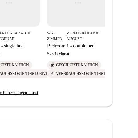
iesen Einrichtungen können Sie Ihre täglichen
hr Zeit, den charmanten römischen Flair zu genießen.
ERFÜGBAR AB 01
WG-
VERFÜGBAR AB 01
WG-
■
■
EBRUAR
ZIMMER
AUGUST
ZIMMER
- single bed
Bedroom 1 - double bed
Bedroom 2 
t
575 €
/
Monat
525 €
/
Mona
lock
lock
ÜTZTE KAUTION
GESCHÜTZTE KAUTION
GESCH
euro
euro
AUCHSKOSTEN INKLUSIVE
VERBRAUCHSKOSTEN INKLUSIVE
VERBR
icht besichtigen musst