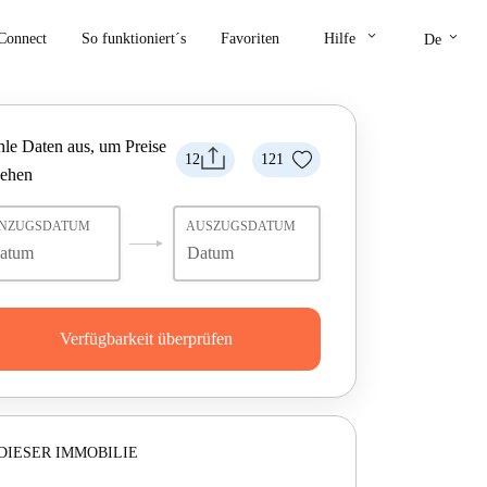
keyboard_arrow_down
keyboard_arrow_down
Connect
So funktioniert´s
Favoriten
Hilfe
De
le Daten aus, um Preise
12
121
sehen
INZUGSDATUM
AUSZUGSDATUM
Verfügbarkeit überprüfen
DIESER IMMOBILIE