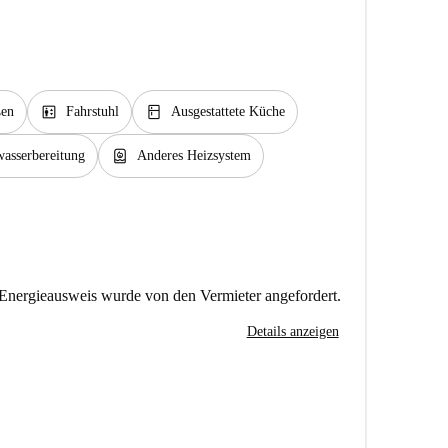
elevator
kitchen
en
Fahrstuhl
Ausgestattete Küche
water_heater
asserbereitung
Anderes Heizsystem
Energieausweis wurde von den Vermieter angefordert.
Details anzeigen