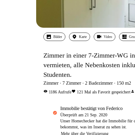
Bilder
Karte
Video
Gru
Zimmer in einer 7-Zimmer-WG in 
vermieten, alle Nebenkosten inklus
Studenten.
Zimmer
7
Zimmer
2
Badezimmer
150
m2
visibility
favorite
person
1186
Aufrufe
121
Mal als Favorit gespeichert
Immobilie bestätigt von Federico
Überprüft am
21 Sep. 2020
Unser Homechecker hat die Immobilie für di
bekommst, was im Inserat zu sehen ist.
Mehr über die Verifizierung