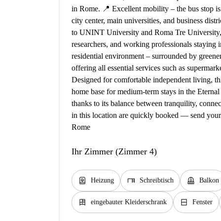
in Rome. 📍 Excellent mobility – the bus stop is 
city center, main universities, and business distr
to UNINT University and Roma Tre University, ma
researchers, and working professionals staying 
residential environment – surrounded by greenery 
offering all essential services such as supermark
Designed for comfortable independent living, th
home base for medium-term stays in the Eternal
thanks to its balance between tranquility, conn
in this location are quickly booked — send your 
Rome
Ihr Zimmer (Zimmer 4)
water_heater
desk
balcony
Heizung
Schreibtisch
Balkon
dresser
window_closed
eingebauter Kleiderschrank
Fenster