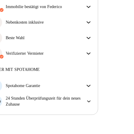
Immobilie bestätigt von Federico
Unser Homechecker hat die Immobilie für dich
überprüft. So stellen wir sicher, dass du genau das
Nebenkosten inklusive
bekommst, was im Inserat zu sehen ist.
Sorgenfreies Wohnen mit inbegriffenen Nebenkosten
Mehr über die Verifizierung
– Miete und Betriebskosten in einem für ein
Beste Wahl
unkompliziertes Mietverhältnis.
Für dich ausgewählte Immobilien mit fantastischen
Preisen, Verfügbarkeit und erstklassiger Qualität.
Verifizierter Vermieter
Professionell
·
10 Jahre
mit uns
Mehr über diesen Vermieter
ER MIT SPOTAHOME
Mehr über die Verifizierung
Spotahome Garantie
Falls der Vermieter deine Buchung kurzfristig
24 Stunden Überprüfungszeit für dein neues
storniert, werden wir dir entweder A) ein Hotel
Zuhause
bezahlen und dir helfen eine neue Wohnung zu
Bei Abweichungen vom Inserat, melde dich sofort
finden oder B) den gezahlten Betrag vollständig
innerhalb von 24 Stunden, damit wir das Problem
zurückerstatten.
lösen können.