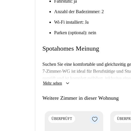
Fahrstuhl: ja
Anzahl der Badezimmer: 2
Wi-Fi installiert: Ja
Parken (optional): nein
Spotahomes Meinung
Suchen Sie eine komfortable und gleichzeitig 
7-Zimmer-WG ist ideal für Berufstätige und 
geprüft und ist komplett möbliert, inklusive ein
keyboard_arrow_down
Mehr sehen
Gemeinschaftsbalkon und einer eigenen Waschma
äußerst praktische Wahl für Ihren urbanen Lebe
Weitere Zimmer in dieser Wohnung
Übernachtungsgäste sind willkommen. Bitte beach
Die Wohnung befindet sich in Tormarancia, im St
Sehenswürdigkeiten umgeben. In unmittelbarer N
ÜBERPRÜFT
ÜBERPR
Lokale wie Raggi di Pizza und Pizza Sfizio, di
wie den Maxi Market AF Alimentari und nutzen 