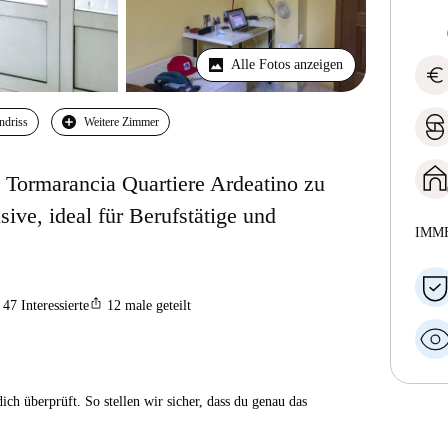
Alle Fotos anzeigen
euro
ndriss
Weitere Zimmer
Tormarancia Quartiere Ardeatino zu
ive, ideal für Berufstätige und
IMM
ios_share
47
Interessierte
12
male geteilt
ch überprüft. So stellen wir sicher, dass du genau das