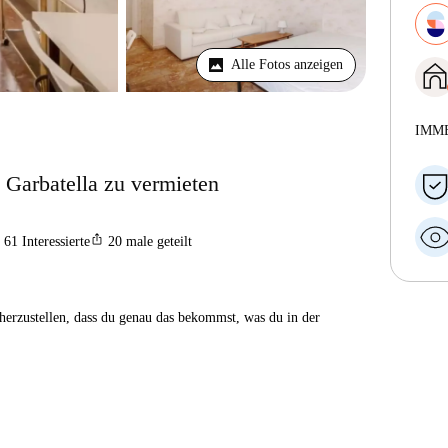
Alle Fotos anzeigen
IMM
Garbatella zu vermieten
ios_share
61
Interessierte
20
male geteilt
herzustellen, dass du genau das bekommst, was du in der