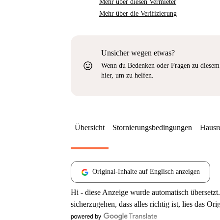
Mehr über diesen Vermieter
Mehr über die Verifizierung
Unsicher wegen etwas?
sentiment_very_satisfied
Wenn du Bedenken oder Fragen zu diesem 
hier, um zu helfen.
Übersicht
Stornierungsbedingungen
Hausr
Original-Inhalte auf Englisch anzeigen
Hi - diese Anzeige wurde automatisch übersetzt.
sicherzugehen, dass alles richtig ist, lies das Ori