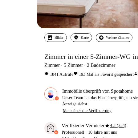
Bilder
Karte
Weitere Zimmer
Zimmer in einer 5-Zimmer-WG in 
Zimmer
5
Zimmer
2
Badezimmer
visibility
favorite
person
1841
Aufrufe
193
Mal als Favorit gespeichert
Immobilie überprüft von Spotahome
Unser Team hat das Haus überprüft, um sic
Anzeige siehst.
Mehr über die Verifizierung
star
Verifizierter Vermieter
4.3 (254)
Professionell
·
10 Jahre
mit uns