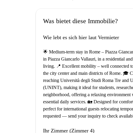
Was bietet diese Immobilie?
Wie lebt es sich hier laut Vermieter
🌟 Medium-term stay in Rome – Piazza Giancarl
in Piazza Giancarlo Vallauri, in a residential a
living. 📍 Excellent mobility – well connected t
the city center and main districts of Rome. 🎓 Cl
reaching Università degli Studi Roma Tre and Un
(UNINT), making it ideal for students, researche
neighborhood, offering a relaxing environment wh
essential daily services. 🏡 Designed for comf
perfect for international guests relocating tempo
requested — send your inquiry to check availabi
Ihr Zimmer (Zimmer 4)