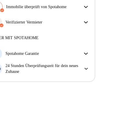
Immobilie überprüft von Spotahome
Unser Team hat das Haus überprüft, um
sicherzustellen, dass du genau das bekommst, was du
Verifizierter Vermieter
in der Anzeige siehst.
Professionell
·
10 Jahre
mit uns
Mehr über die Verifizierung
Mehr über diesen Vermieter
ER MIT SPOTAHOME
Mehr über die Verifizierung
Spotahome Garantie
Falls der Vermieter deine Buchung kurzfristig
24 Stunden Überprüfungszeit für dein neues
storniert, werden wir dir entweder A) ein Hotel
Zuhause
bezahlen und dir helfen eine neue Wohnung zu
Bei Abweichungen vom Inserat, melde dich sofort
finden oder B) den gezahlten Betrag vollständig
innerhalb von 24 Stunden, damit wir das Problem
zurückerstatten.
lösen können.