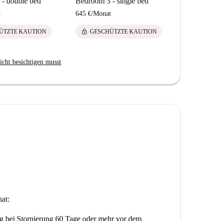
- double bed
Bedroom 3 - single bed
Bedroom 5 
t
645 €
/
Monat
565 €
/
Mona
lock
lock
ÜTZTE KAUTION
GESCHÜTZTE KAUTION
GESCH
icht besichtigen musst
at:
ng
bei Stornierung 60 Tage oder mehr vor dem