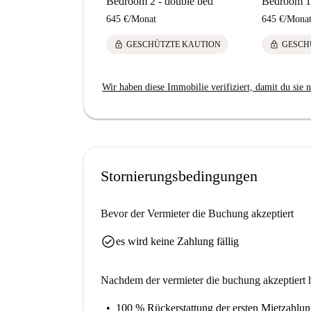
Bedroom 2 - double bed
Bedroom 1 
645 €
/
Monat
645 €
/
Mona
lock
lock
GESCHÜTZTE KAUTION
GESCH
Wir haben diese Immobilie verifiziert, damit du sie n
Stornierungsbedingungen
Bevor der Vermieter die Buchung akzeptiert
check_circle
es wird keine Zahlung fällig
Nachdem der vermieter die buchung akzeptiert h
100 % Rückerstattung der ersten Mietzahlu