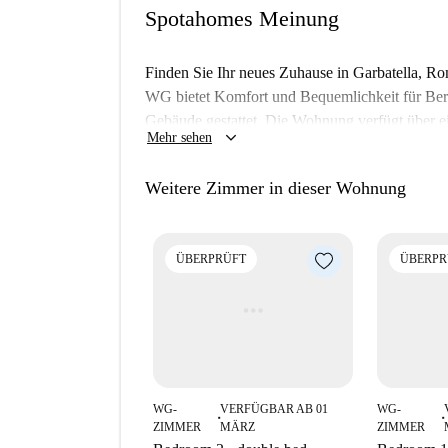
Spotahomes Meinung
Finden Sie Ihr neues Zuhause in Garbatella, Ro
WG bietet Komfort und Bequemlichkeit für Beru
Gebäude gestattet. Die Wohnung verfügt über ei
keyboard_arrow_down
Mehr sehen
Küche und einen Balkon/eine Terrasse. Spotahom
Prüfstandards erfüllen, auch wenn die Angaben 
Weitere Zimmer in dieser Wohnung
Die Unterkunft liegt im lebendigen Viertel Garb
Sehenswürdigkeiten umgeben. Zu den Highlights 
die ehemalige Metrostation Garbatella und die 
ÜBERPRÜFT
ÜBERPR
Wandmalereien wie „Frammenti Urbani“ und die
Tauchen Sie ein in die vielfältige Kultur und 
WG-
VERFÜGBAR AB 01
WG-
■
■
ZIMMER
MÄRZ
ZIMMER