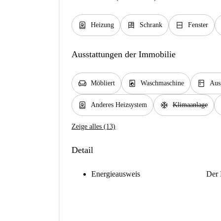
water_heater
dresser
window_closed
Heizung
Schrank
Fenster
Ausstattungen der Immobilie
chair
local_laundry_service
kitchen
Möbliert
Waschmaschine
Aus
water_heater
ac_unit
Anderes Heizsystem
Klimaanlage
Zeige alles (13)
Detail
Energieausweis
Der 