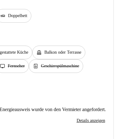
airline_seat_flat
Doppelbett
balcony
gestattete Küche
Balkon oder Terrasse
tv
dishwasher_gen
Fernseher
Geschirrspülmaschine
Energieausweis wurde von den Vermieter angefordert.
Details anzeigen