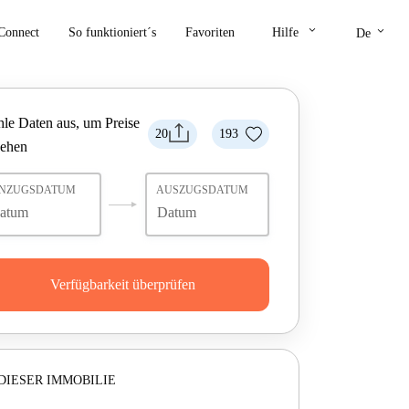
keyboard_arrow_down
keyboard_arrow_down
Connect
So funktioniert´s
Favoriten
Hilfe
De
le Daten aus, um Preise
20
193
sehen
INZUGSDATUM
AUSZUGSDATUM
Verfügbarkeit überprüfen
DIESER IMMOBILIE