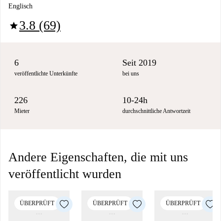
Englisch
3.8 (69)
star
6
Seit 2019
veröffentlichte Unterkünfte
bei uns
226
10-24h
Mieter
durchschnittliche Antwortzeit
Andere Eigenschaften, die mit uns
veröffentlicht wurden
ÜBERPRÜFT
ÜBERPRÜFT
ÜBERPRÜFT