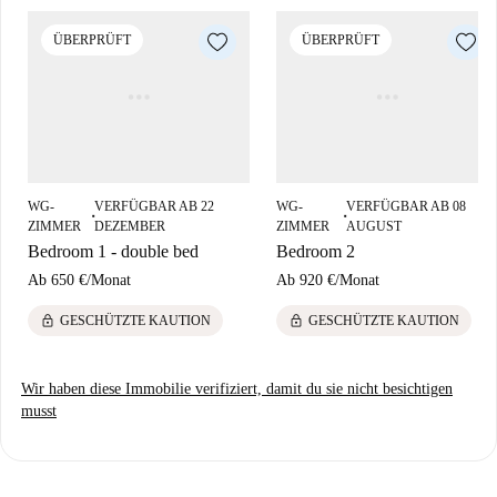
Das Wohnen in Trastevere ermöglicht es den Mietern, Roms pulsierende
ÜBERPRÜFT
ÜBERPRÜFT
Kulturszene zu genießen. In unmittelbarer Nähe befinden sich diverse
Restaurants wie Chopsticks Trastevere, Ristorante Vacanze Romane A.P.
und Seu Pizza, die bequem zu Fuß erreichbar sind. Das Viertel vereint
Tradition und Moderne und bietet ein ideales Umfeld für Studenten und
Berufstätige.
WG-
VERFÜGBAR AB 22
WG-
VERFÜGBAR AB 08
■
■
ZIMMER
DEZEMBER
ZIMMER
AUGUST
Bedroom 1 - double bed
Bedroom 2
Ab
650 €
/
Monat
Ab
920 €
/
Monat
lock
lock
GESCHÜTZTE KAUTION
GESCHÜTZTE KAUTION
Wir haben diese Immobilie verifiziert, damit du sie nicht besichtigen
musst