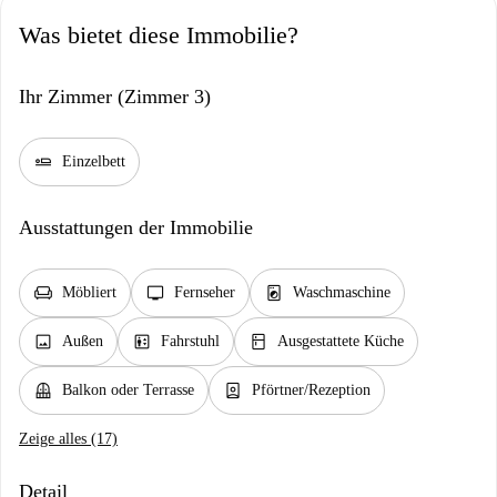
Was bietet diese Immobilie?
Ihr Zimmer (Zimmer 3)
airline_seat_flat
Einzelbett
Ausstattungen der Immobilie
chair
tv
local_laundry_service
Möbliert
Fernseher
Waschmaschine
image
elevator
kitchen
Außen
Fahrstuhl
Ausgestattete Küche
balcony
person_book
Balkon oder Terrasse
Pförtner/Rezeption
Zeige alles (17)
Detail