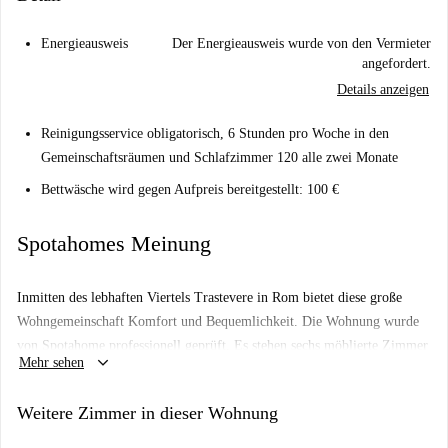
Energieausweis
Der Energieausweis wurde von den Vermieter
angefordert.
Details anzeigen
Reinigungsservice obligatorisch, 6 Stunden pro Woche in den
Gemeinschaftsräumen und Schlafzimmer 120
alle zwei Monate
Bettwäsche wird gegen Aufpreis bereitgestellt: 100 €
Spotahomes Meinung
Inmitten des lebhaften Viertels Trastevere in Rom bietet diese große
Wohngemeinschaft Komfort und Bequemlichkeit. Die Wohnung wurde
von Spotahome professionell geprüft. Es stehen sechs möblierte Zimmer
keyboard_arrow_down
Mehr sehen
mit modernen Annehmlichkeiten wie eigener Waschmaschine, Fernseher,
Balkon und einer voll ausgestatteten Küche zur Verfügung. Die
Weitere Zimmer in dieser Wohnung
Heizkosten sind inklusive, alle anderen Nebenkosten müssen direkt mit
dem Vermieter abgerechnet werden.