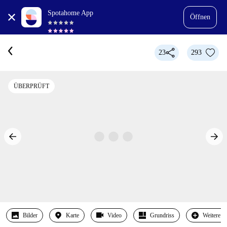
Spotahome App
Öffnen
23
293
ÜBERPRÜFT
Bilder
Karte
Video
Grundriss
Weitere 