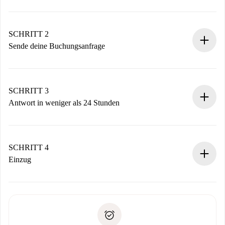
100% Online-Buchungsprozess.
Verifizierte Wohnungen und Vermieter.
Du erhältst alle notwendigen Informationen im Voraus.
SCHRITT 2
Sende deine Buchungsanfrage
Sende grundlegende Informationen zu deinem Profil und
deiner Zahlungsmethode.
Denk daran, dass wir dich erst belasten, wenn der
SCHRITT 3
Vermieter zustimmt.
Antwort in weniger als 24 Stunden
Der Vermieter hat bis zu 24 Stunden Zeit zu bestätigen.
Sobald die Buchung akzeptiert ist, belasten wir dich und
stellen den Kontakt her.
SCHRITT 4
Wenn der Vermieter ablehnen muss, entstehen keine
Einzug
Kosten und wir schlagen Alternativen vor.
Kläre mit dem Vermieter die Ankunftsdetails,
Benötigte Dokumente bei „
Spotahome plus
“-Objekten.
Schlüsselübergabe usw.
Personalausweis oder Reisepass
Spotahome überweist die erste Zahlung nur, wenn du keine
Zahlungsfähigkeitsnachweis
Probleme meldest.
Bankeinzug