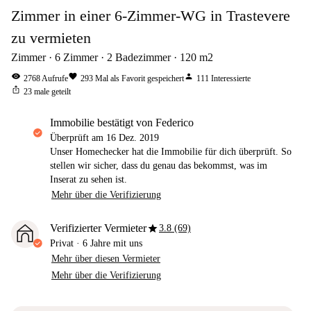
Zimmer in einer 6-Zimmer-WG in Trastevere
zu vermieten
Zimmer
6
Zimmer
2
Badezimmer
120
m2
visibility
favorite
person
2768
Aufrufe
293
Mal als Favorit gespeichert
111
Interessierte
ios_share
23
male geteilt
Immobilie bestätigt von Federico
Überprüft am
16 Dez. 2019
Unser Homechecker hat die Immobilie für dich überprüft. So
stellen wir sicher, dass du genau das bekommst, was im
Inserat zu sehen ist.
Mehr über die Verifizierung
star
Verifizierter Vermieter
3.8 (69)
Privat
·
6 Jahre
mit uns
Mehr über diesen Vermieter
Mehr über die Verifizierung