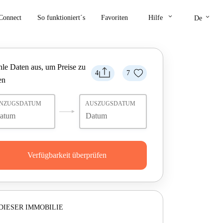
keyboard_arrow_down
keyboard_arrow_down
Connect
So funktioniert´s
Favoriten
Hilfe
De
le Daten aus, um Preise zu
4
7
en
INZUGSDATUM
AUSZUGSDATUM
Verfügbarkeit überprüfen
DIESER IMMOBILIE