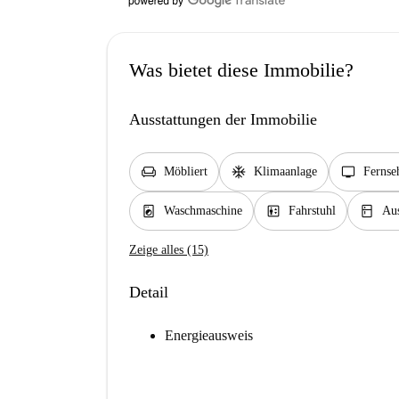
Was bietet diese Immobilie?
Ausstattungen der Immobilie
chair
ac_unit
tv
Möbliert
Klimaanlage
Fernse
local_laundry_service
elevator
kitchen
Waschmaschine
Fahrstuhl
Aus
Zeige alles (15)
Detail
Energieausweis