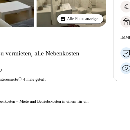
euro
Alle Fotos anzeigen
IMM
u vermieten, alle Nebenkosten
2
ios_share
nteressierte
4
male geteilt
enkosten – Miete und Betriebskosten in einem für ein