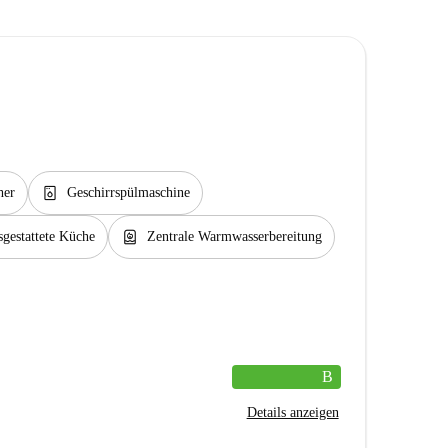
dishwasher_gen
her
Geschirrspülmaschine
water_heater
gestattete Küche
Zentrale Warmwasserbereitung
B
Details anzeigen