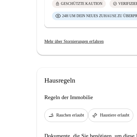
lock
check_circle
GESCHÜTZTE KAUTION
VERIFIZI
24H UM DEIN NEUES ZUHAUSE ZU ÜBERP
Mehr über Stornierungen erfahren
Hausregeln
Regeln der Immobilie
smoking_rooms
pet_supplies
Rauchen erlaubt
Haustiere erlaubt
Dokumente, die Sie benötigen, um diese