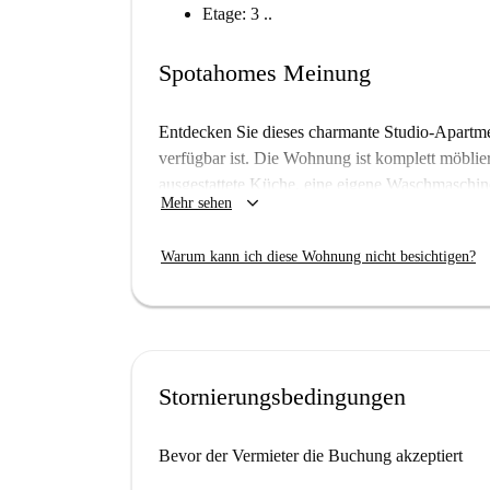
Etage: 3 ..
Spotahomes Meinung
Entdecken Sie dieses charmante Studio-Apartme
verfügbar ist. Die Wohnung ist komplett möblier
ausgestattete Küche, eine eigene Waschmaschin
keyboard_arrow_down
Mehr sehen
Fernseher. Haustiere und Rauchen sind erlaubt. 
umfassenden Prüfverfahren unterzogen werden, s
Warum kann ich diese Wohnung nicht besichtigen?
können.
Das Apartment befindet sich im lebendigen Vier
Sehenswürdigkeiten wie das Monumento a Guido
und Osteria Urbana sowie den Gorillas Warehou
verspricht komfortables Wohnen in einem pulsie
Stornierungsbedingungen
Bevor der Vermieter die Buchung akzeptiert