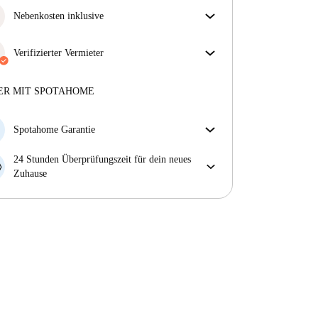
Nebenkosten inklusive
Sorgenfreies Wohnen mit inbegriffenen Nebenkosten
– Miete und Betriebskosten in einem für ein
Verifizierter Vermieter
unkompliziertes Mietverhältnis.
Professionell
·
8 Monate
bei uns
Mehr über diesen Vermieter
ER MIT SPOTAHOME
Mehr über die Verifizierung
Spotahome Garantie
Falls der Vermieter deine Buchung kurzfristig
24 Stunden Überprüfungszeit für dein neues
storniert, werden wir dir entweder A) ein Hotel
Zuhause
bezahlen und dir helfen eine neue Wohnung zu
Bei Abweichungen vom Inserat, melde dich sofort
finden oder B) den gezahlten Betrag vollständig
innerhalb von 24 Stunden, damit wir das Problem
zurückerstatten.
lösen können.