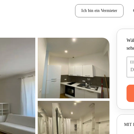
Ich bin ein Vermieter
Wäh
seh
E
MIT 