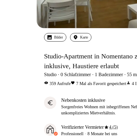
Bilder
Karte
Studio-Apartment in Nomentano z
inklusive, Haustiere erlaubt
Studio
0
Schlafzimmer
1
Badezimmer
55
m
visibility
favorite
person
359
Aufrufe
7
Mal als Favorit gespeichert
4
I
Nebenkosten inklusive
euro
Sorgenfreies Wohnen mit inbegriffenen Neb
unkompliziertes Mietverhältnis.
star
Verifizierter Vermieter
4 (5)
Professionell
·
8 Monate
bei uns