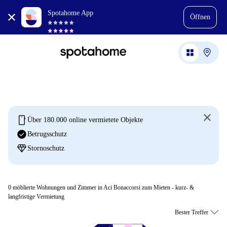
Spotahome App
Öffnen
mobile
Über 180.000 online vermietete Objekte
check_circle
Betrugsschutz
diamond
Stornoschutz
0
möblierte Wohnungen und Zimmer in Aci Bonaccorsi zum Mieten - kurz- &
langfristige Vermietung