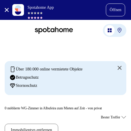
Spotahome App
Öffnen
mobile
Über 180.000 online vermietete Objekte
check_circle
Betrugsschutz
diamond
Stornoschutz
0
möblierte WG-Zimmer in Albufeira zum Mieten auf Zeit - von privat
Immobilientyp entfernen