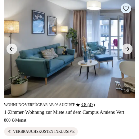
1/6
star
3.8 (47)
WOHNUNG
VERFÜGBAR AB 06 AUGUST
■
■
1-Zimmer-Wohnung zur Miete auf dem Campus Amiens Vert
800 €
/
Monat
euro
VERBRAUCHSKOSTEN INKLUSIVE