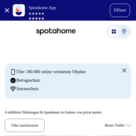
Spotahome App
Öffnen
mobile
Über 180.000 online vermietete Objekte
check_circle
Betrugsschutz
diamond
Stornoschutz
4
möblierte Wohnungen & Apartments in Amiens von privat mieten
Filter zurücksetzen