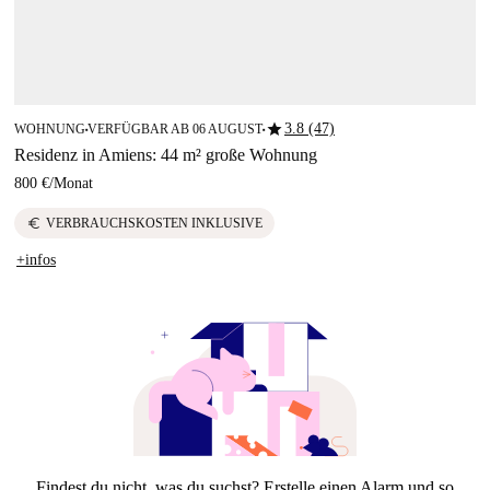
star
3.8 (47)
WOHNUNG
VERFÜGBAR AB 06 AUGUST
■
■
Residenz in Amiens: 44 m² große Wohnung
800 €
/
Monat
euro
VERBRAUCHSKOSTEN INKLUSIVE
+infos
Findest du nicht, was du suchst? Erstelle einen Alarm und so