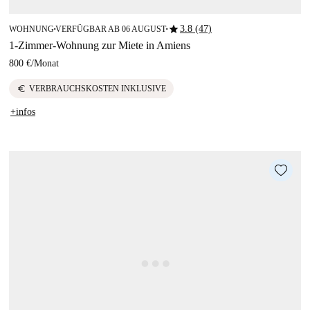
star
3.8 (47)
WOHNUNG
VERFÜGBAR AB 06 AUGUST
■
■
1-Zimmer-Wohnung zur Miete in Amiens
800 €
/
Monat
euro
VERBRAUCHSKOSTEN INKLUSIVE
+infos