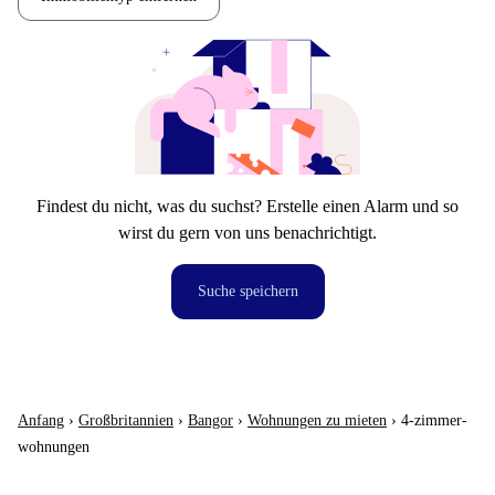
Findest du nicht, was du suchst? Erstelle einen Alarm und so
wirst du gern von uns benachrichtigt.
Suche speichern
Anfang
›
Großbritannien
›
Bangor
›
Wohnungen zu mieten
›
4-zimmer-
wohnungen