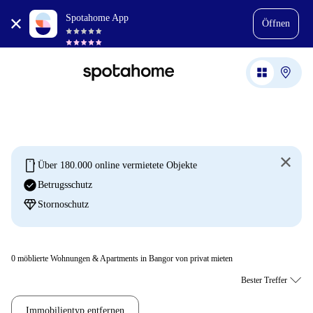
Spotahome App
Öffnen
mobile
Über 180.000 online vermietete Objekte
check_circle
Betrugsschutz
diamond
Stornoschutz
0
möblierte Wohnungen & Apartments in Bangor von privat mieten
Immobilientyp entfernen