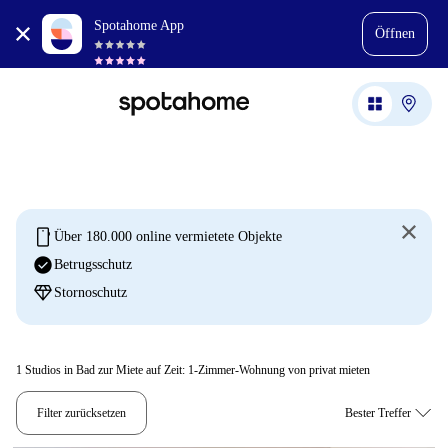
Spotahome App
Öffnen
mobile
Über 180.000 online vermietete Objekte
check_circle
Betrugsschutz
diamond
Stornoschutz
1
Studios in Bad zur Miete auf Zeit: 1-Zimmer-Wohnung von privat mieten
Filter zurücksetzen