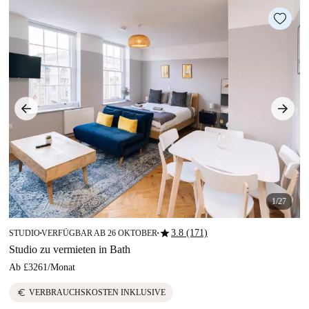
1/27
star
3.8 (171)
STUDIO
VERFÜGBAR AB 26 OKTOBER
■
■
Studio zu vermieten in Bath
Ab
£3261
/
Monat
euro
VERBRAUCHSKOSTEN INKLUSIVE