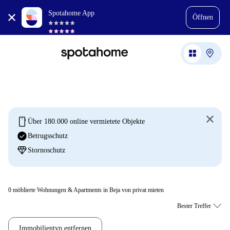
Spotahome App
Öffnen
mobile
Über 180.000 online vermietete Objekte
check_circle
Betrugsschutz
diamond
Stornoschutz
0
möblierte Wohnungen & Apartments in Beja von privat mieten
Immobilientyp entfernen