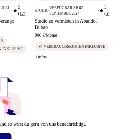
5
5
 JULI
VERFÜGBAR AB 02
star
star
STUDIO
■
■
■
(17)
SEPTEMBER 2027
(5)
Berango
Studio zu vermieten in Abando,
Bilbao
800 €
/
Monat
ON
euro
VERBRAUCHSKOSTEN INKLUSIVE
 INKLUSIVE
+infos
und so wirst du gern von uns benachrichtigt.