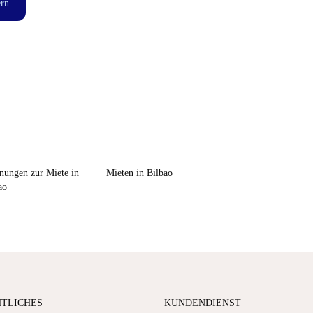
ern
ungen zur Miete in
Mieten in Bilbao
ao
HTLICHES
KUNDENDIENST