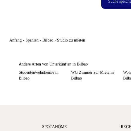
Suche speich
Anfang
›
Spanien
›
Bilbao
›
Studio zu mieten
Andere Arten von Unterkünften in Bilbao
Studentenwohnheime in
WG Zimmer zur Miete in
Wohn
Bilbao
Bilbao
Bilb
SPOTAHOME
REC