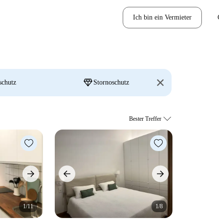
Ich bin ein Vermieter
diamond
schutz
Stornoschutz
1/11
1/8