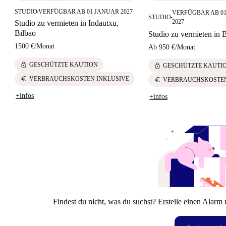
STUDIO
VERFÜGBAR AB 01 JANUAR 2027
VERFÜGBAR AB 01
■
STUDIO
■
2027
Studio zu vermieten in Indautxu,
Bilbao
Studio zu vermieten in 
1500 €
/
Monat
Ab
950 €
/
Monat
lock
GESCHÜTZTE KAUTION
lock
GESCHÜTZTE KAUTI
euro
VERBRAUCHSKOSTEN INKLUSIVE
euro
VERBRAUCHSKOSTEN
+infos
+infos
Findest du nicht, was du suchst? Erstelle einen Alarm 