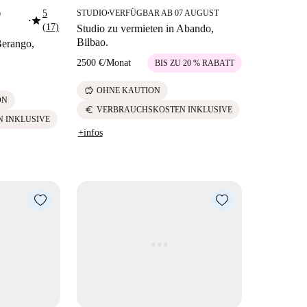
5
STUDIO
VERFÜGBAR AB 07 AUGUST
9
■
star
■
(17)
Studio zu vermieten in Abando,
Bilbao.
Berango,
2500 €
/
Monat
BIS ZU 20 % RABATT
savings
OHNE KAUTION
ON
euro
VERBRAUCHSKOSTEN INKLUSIVE
 INKLUSIVE
+infos