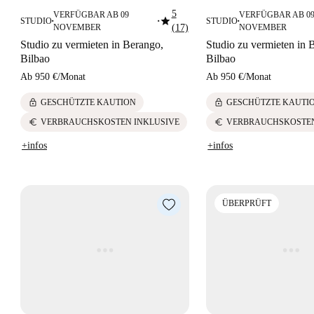
5
VERFÜGBAR AB 09
VERFÜGBAR AB 0
star
STUDIO
STUDIO
■
■
■
NOVEMBER
(17)
NOVEMBER
Studio zu vermieten in Berango,
Studio zu vermieten in 
Bilbao
Bilbao
Ab
950 €
/
Monat
Ab
950 €
/
Monat
lock
lock
GESCHÜTZTE KAUTION
GESCHÜTZTE KAUTI
euro
euro
VERBRAUCHSKOSTEN INKLUSIVE
VERBRAUCHSKOSTEN
+infos
+infos
ÜBERPRÜFT