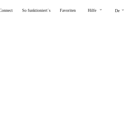
keyboard_arrow_down
keyboard_arrow_down
Connect
So funktioniert´s
Favoriten
Hilfe
De