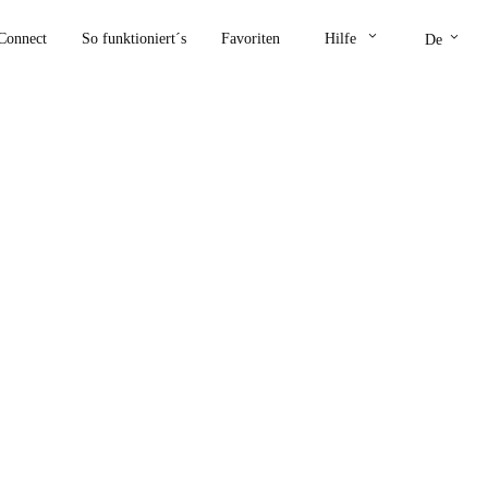
keyboard_arrow_down
keyboard_arrow_down
Connect
So funktioniert´s
Favoriten
Hilfe
De