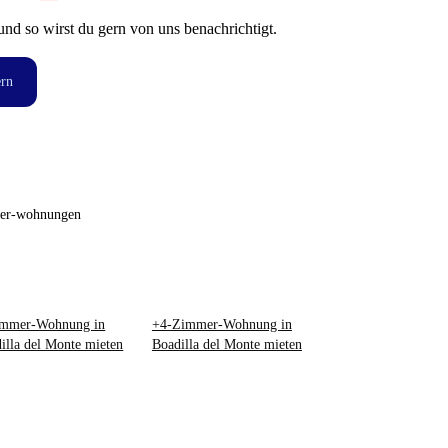
und so wirst du gern von uns benachrichtigt.
ern
er-wohnungen
immer-Wohnung in
+4-Zimmer-Wohnung in
illa del Monte mieten
Boadilla del Monte mieten