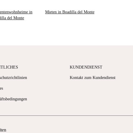
entenwohnheime in
Mieten in Boadilla del Monte
illa del Monte
HTLICHES
KUNDENDIENST
chutzrichtlinien
Kontakt zum Kundendienst
es
äftsbedingungen
lten