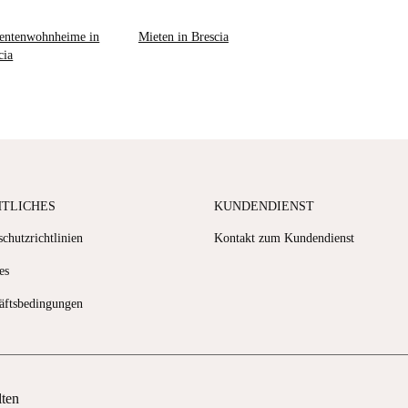
entenwohnheime in
Mieten in Brescia
cia
HTLICHES
KUNDENDIENST
chutzrichtlinien
Kontakt zum Kundendienst
es
äftsbedingungen
lten