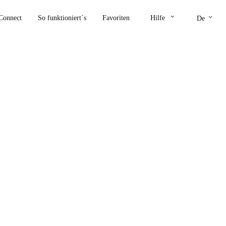
keyboard_arrow_down
keyboard_arrow_down
Connect
So funktioniert´s
Favoriten
Hilfe
De