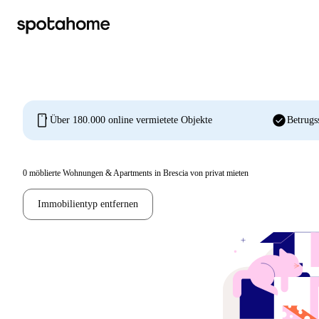
mobile
check_circle
Über 180.000 online vermietete Objekte
Betrugs
0
möblierte Wohnungen & Apartments in Brescia von privat mieten
Immobilientyp entfernen