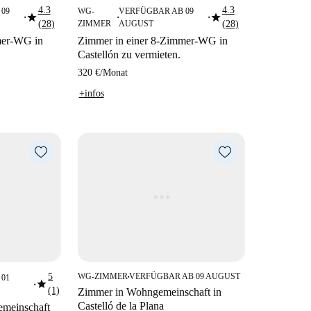
4.3
4.3
09
WG-
VERFÜGBAR AB 09
star
star
■
■
■
(28)
ZIMMER
AUGUST
(28)
mer-WG in
Zimmer in einer 8-Zimmer-WG in
Castellón zu vermieten.
320 €
/
Monat
+infos
5
WG-ZIMMER
VERFÜGBAR AB 09 AUGUST
01
■
star
■
(1)
Zimmer in Wohngemeinschaft in
Castelló de la Plana
emeinschaft