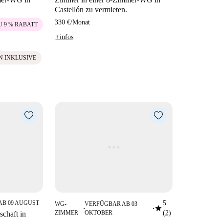
Castellón zu vermieten.
330 €
/
Monat
U 9 % RABATT
+infos
N INKLUSIVE
AB 09 AUGUST
5
WG-
VERFÜGBAR AB 03
star
■
■
ZIMMER
OKTOBER
(2)
chaft in