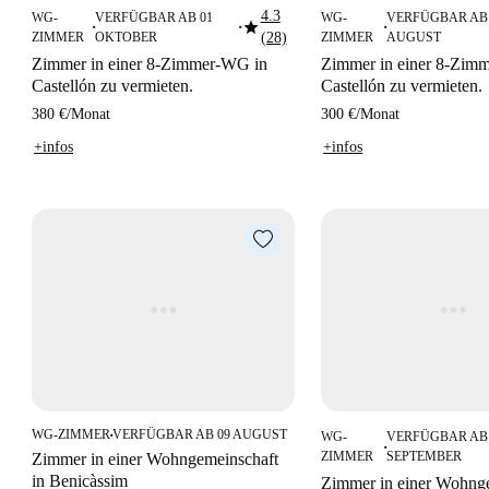
4.3
WG-
VERFÜGBAR AB 01
WG-
VERFÜGBAR AB 
star
■
■
■
ZIMMER
OKTOBER
(28)
ZIMMER
AUGUST
Zimmer in einer 8-Zimmer-WG in
Zimmer in einer 8-Zim
Castellón zu vermieten.
Castellón zu vermieten.
380 €
/
Monat
300 €
/
Monat
+infos
+infos
WG-ZIMMER
VERFÜGBAR AB 09 AUGUST
WG-
VERFÜGBAR AB 
■
■
ZIMMER
SEPTEMBER
Zimmer in einer Wohngemeinschaft
in Benicàssim
Zimmer in einer Wohng