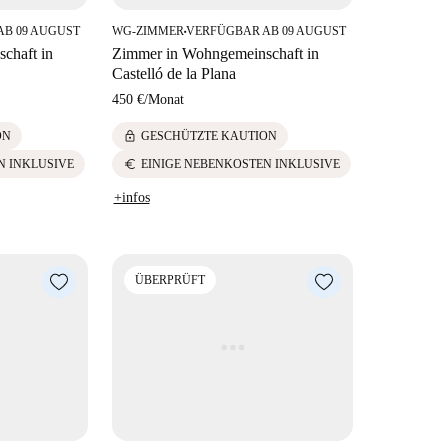
AB 09 AUGUST
WG-ZIMMER
VERFÜGBAR AB 09 AUGUST
■
chaft in
Zimmer in Wohngemeinschaft in
Castelló de la Plana
450 €
/
Monat
lock
ON
GESCHÜTZTE KAUTION
euro
N INKLUSIVE
EINIGE NEBENKOSTEN INKLUSIVE
+infos
ÜBERPRÜFT