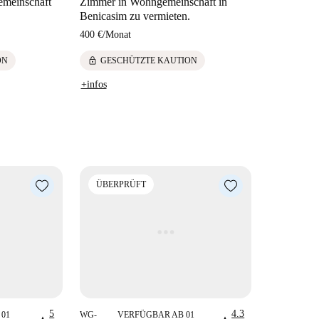
emeinschaft
Zimmer in Wohngemeinschaft in
Benicasim zu vermieten.
400 €
/
Monat
lock
ON
GESCHÜTZTE KAUTION
+infos
ÜBERPRÜFT
5
4.3
01
WG-
VERFÜGBAR AB 01