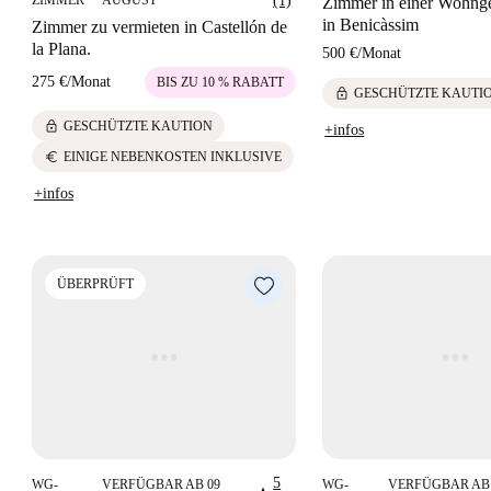
(1)
Zimmer in einer Wohng
in Benicàssim
Zimmer zu vermieten in Castellón de
la Plana.
500 €
/
Monat
275 €
/
Monat
BIS ZU 10 % RABATT
lock
GESCHÜTZTE KAUTI
lock
GESCHÜTZTE KAUTION
+infos
euro
EINIGE NEBENKOSTEN INKLUSIVE
+infos
ÜBERPRÜFT
5
WG-
VERFÜGBAR AB 09
WG-
VERFÜGBAR AB 