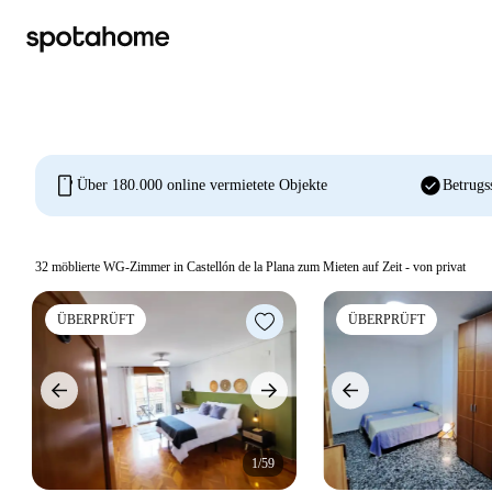
mobile
check_circle
Über 180.000 online vermietete Objekte
Betrugs
32
möblierte WG-Zimmer in Castellón de la Plana zum Mieten auf Zeit - von privat
ÜBERPRÜFT
ÜBERPRÜFT
1/59