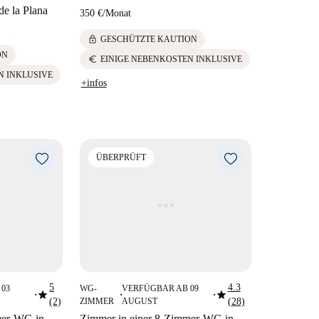
de la Plana
350 €
/
Monat
lock
GESCHÜTZTE KAUTION
ON
euro
EINIGE NEBENKOSTEN INKLUSIVE
N INKLUSIVE
+infos
ÜBERPRÜFT
5
4.3
03
WG-
VERFÜGBAR AB 09
star
star
■
■
■
(2)
ZIMMER
AUGUST
(28)
mer-WG in
Zimmer in einer 8-Zimmer-WG in