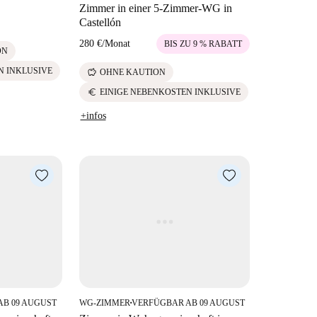
Zimmer in einer 5-Zimmer-WG in
Castellón
280 €
/
Monat
BIS ZU 9 % RABATT
ON
N INKLUSIVE
savings
OHNE KAUTION
euro
EINIGE NEBENKOSTEN INKLUSIVE
+infos
AB 09 AUGUST
WG-ZIMMER
VERFÜGBAR AB 09 AUGUST
■