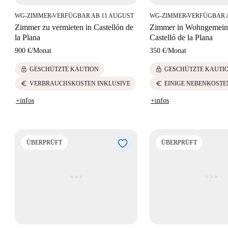
WG-ZIMMER
VERFÜGBAR AB 11 AUGUST
WG-ZIMMER
VERFÜGBAR 
■
■
Zimmer zu vermieten in Castellón de
Zimmer in Wohngemeins
la Plana
Castelló de la Plana
900 €
/
Monat
350 €
/
Monat
lock
lock
GESCHÜTZTE KAUTION
GESCHÜTZTE KAUTI
euro
euro
VERBRAUCHSKOSTEN INKLUSIVE
EINIGE NEBENKOSTE
+infos
+infos
ÜBERPRÜFT
ÜBERPRÜFT