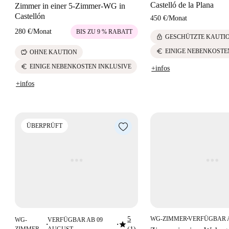
Castelló de la Plana
Zimmer in einer 5-Zimmer-WG in
Castellón
450 €
/
Monat
280 €
/
Monat
BIS ZU 9 % RABATT
lock
GESCHÜTZTE KAUTI
euro
EINIGE NEBENKOSTE
savings
OHNE KAUTION
euro
EINIGE NEBENKOSTEN INKLUSIVE
+infos
+infos
ÜBERPRÜFT
5
WG-ZIMMER
VERFÜGBAR 
WG-
VERFÜGBAR AB 09
■
star
■
■
ZIMMER
AUGUST