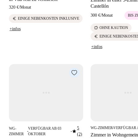
Castellón
320 €
/
Monat
300 €
/
Monat
BIS Z
euro
EINIGE NEBENKOSTEN INKLUSIVE
savings
OHNE KAUTION
+infos
euro
EINIGE NEBENKOSTE
+infos
5
WG-ZIMMER
VERFÜGBAR 
WG-
VERFÜGBAR AB 03
■
star
■
■
ZIMMER
OKTOBER
(2)
Zimmer in Wohngemeins