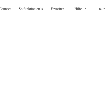
keyboard_arrow_down
keyboard_arrow_down
Connect
So funktioniert´s
Favoriten
Hilfe
De