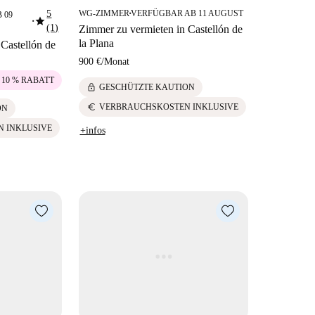
5
WG-ZIMMER
VERFÜGBAR AB 11 AUGUST
 09
■
star
■
(1)
Zimmer zu vermieten in Castellón de
la Plana
Castellón de
900 €
/
Monat
 10 % RABATT
lock
GESCHÜTZTE KAUTION
euro
VERBRAUCHSKOSTEN INKLUSIVE
ON
N INKLUSIVE
+infos