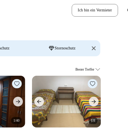
Ich bin ein Vermieter
diamond
schutz
Stornoschutz
1/40
1/8