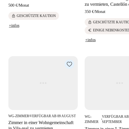
zu vermieten, Castellón 
500 €
/
Monat
350 €
/
Monat
lock
GESCHÜTZTE KAUTION
lock
GESCHÜTZTE KAUTI
+infos
euro
EINIGE NEBENKOSTE
+infos
WG-ZIMMER
VERFÜGBAR AB 09 AUGUST
WG-
VERFÜGBAR AB 
■
■
ZIMMER
SEPTEMBER
Zimmer in einer Wohngemeinschaft
in Vila-real zu vermieten.
Zimmer in einer 5-Zim