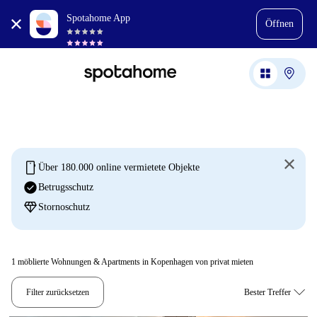
Spotahome App
Öffnen
mobile
Über 180.000 online vermietete Objekte
check_circle
Betrugsschutz
diamond
Stornoschutz
1
möblierte Wohnungen & Apartments in Kopenhagen von privat mieten
Filter zurücksetzen