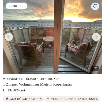
ÜBERPRÜFT
1/25
WOHNUNG
VERFÜGBAR AB 01 APRIL 2027
■
1-Zimmer-Wohnung zur Miete in Kopenhagen
kr. 13250
/
Monat
lock
euro
GESCHÜTZTE KAUTION
VERBRAUCHSKOSTEN INKLUSIVE