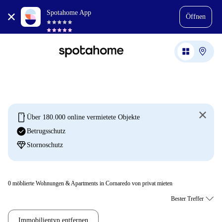
Spotahome App
Öffnen
mobile
Über 180.000 online vermietete Objekte
check_circle
Betrugsschutz
diamond
Stornoschutz
0
möblierte Wohnungen & Apartments in Cornaredo von privat mieten
Immobilientyp entfernen