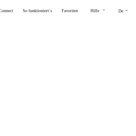
keyboard_arrow_down
keyboard_arrow_down
Connect
So funktioniert´s
Favoriten
Hilfe
De