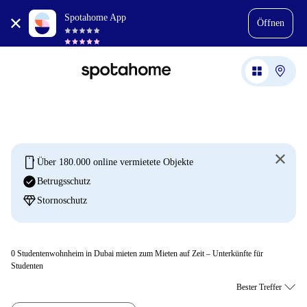
Spotahome App
Öffnen
mobile
Über 180.000 online vermietete Objekte
check_circle
Betrugsschutz
diamond
Stornoschutz
0
Studentenwohnheim in Dubai mieten zum Mieten auf Zeit – Unterkünfte für
Studenten