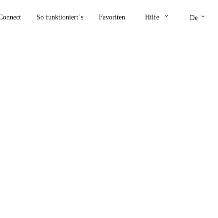
keyboard_arrow_down
keyboard_arrow_down
Connect
So funktioniert´s
Favoriten
Hilfe
De