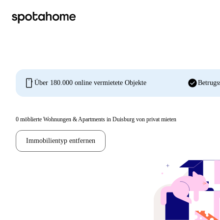
mobile
check_circle
Über 180.000 online vermietete Objekte
Betrugs
0
möblierte Wohnungen & Apartments in Duisburg von privat mieten
Immobilientyp entfernen