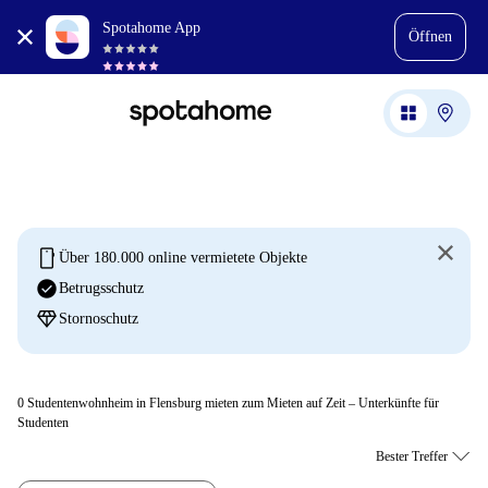
Spotahome App
Öffnen
mobile
Über 180.000 online vermietete Objekte
check_circle
Betrugsschutz
diamond
Stornoschutz
0
Studentenwohnheim in Flensburg mieten zum Mieten auf Zeit – Unterkünfte für
Studenten