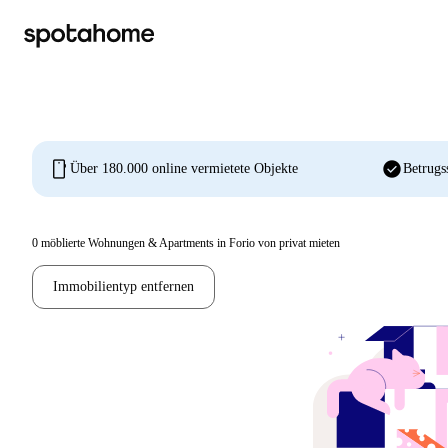
mobile
check_circle
Über 180.000 online vermietete Objekte
Betrugs
0
möblierte Wohnungen & Apartments in Forio von privat mieten
Immobilientyp entfernen