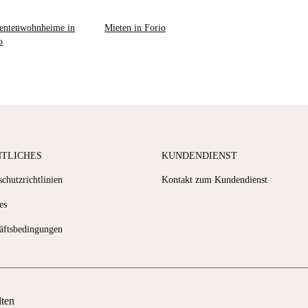
entenwohnheime in
Mieten in Forio
o
HTLICHES
KUNDENDIENST
chutzrichtlinien
Kontakt zum Kundendienst
es
äftsbedingungen
lten