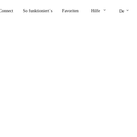
keyboard_arrow_down
keyboard_arrow_down
Connect
So funktioniert´s
Favoriten
Hilfe
De