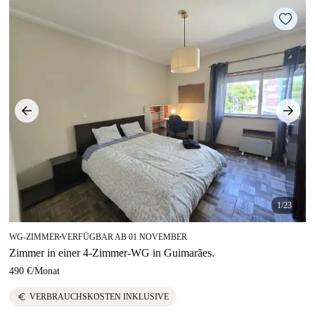
1/23
WG-ZIMMER
VERFÜGBAR AB 01 NOVEMBER
■
Zimmer in einer 4-Zimmer-WG in Guimarães.
490 €
/
Monat
euro
VERBRAUCHSKOSTEN INKLUSIVE