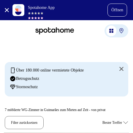
Spotahome App
Öffnen
mobile
Über 180.000 online vermietete Objekte
check_circle
Betrugsschutz
diamond
Stornoschutz
7
möblierte WG-Zimmer in Guimarães zum Mieten auf Zeit - von privat
Filter zurücksetzen