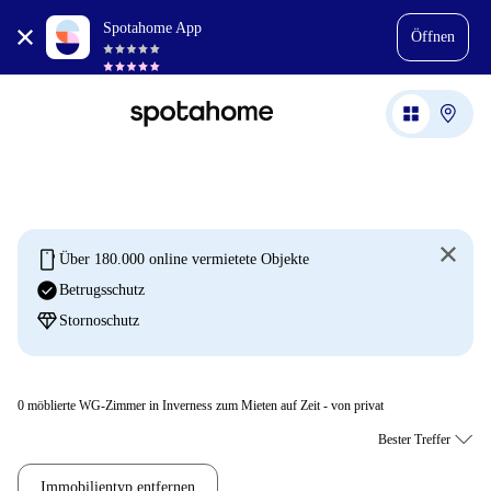
Spotahome App
Öffnen
mobile
Über 180.000 online vermietete Objekte
check_circle
Betrugsschutz
diamond
Stornoschutz
0
möblierte WG-Zimmer in Inverness zum Mieten auf Zeit - von privat
Immobilientyp entfernen