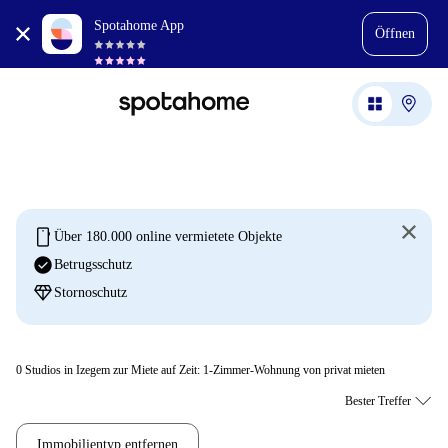
Spotahome App
Öffnen
mobile
Über 180.000 online vermietete Objekte
check_circle
Betrugsschutz
diamond
Stornoschutz
0
Studios in Izegem zur Miete auf Zeit: 1-Zimmer-Wohnung von privat mieten
Immobilientyp entfernen