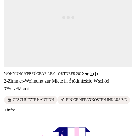
star
5 (1)
WOHNUNG
VERFÜGBAR AB 01 OKTOBER 2027
■
■
2-Zimmer-Wohnung zur Miete in Śródmieście Wschód
3350 zł
/
Monat
lock
euro
GESCHÜTZTE KAUTION
EINIGE NEBENKOSTEN INKLUSIVE
+infos