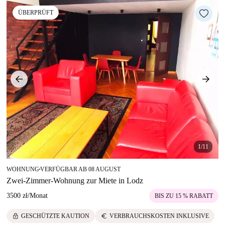
ÜBERPRÜFT
1/11
WOHNUNG
VERFÜGBAR AB 08 AUGUST
■
Zwei-Zimmer-Wohnung zur Miete in Lodz
3500 zł
/
Monat
BIS ZU 15 % RABATT
lock
euro
GESCHÜTZTE KAUTION
VERBRAUCHSKOSTEN INKLUSIVE