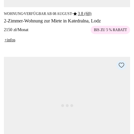
star
3.8 (60)
WOHNUNG
VERFÜGBAR AB 08 AUGUST
■
■
2-Zimmer-Wohnung zur Miete in Katedralna, Lodz
2150 zł
/
Monat
BIS ZU 5 % RABATT
+infos