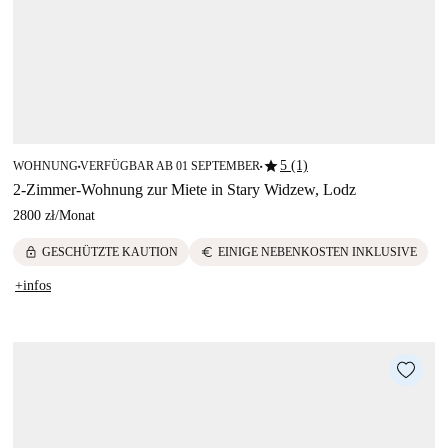
star
5 (1)
WOHNUNG
VERFÜGBAR AB 01 SEPTEMBER
■
■
2-Zimmer-Wohnung zur Miete in Stary Widzew, Lodz
2800 zł
/
Monat
lock
euro
GESCHÜTZTE KAUTION
EINIGE NEBENKOSTEN INKLUSIVE
+infos