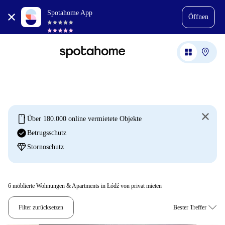
Spotahome App
Öffnen
mobile
Über 180.000 online vermietete Objekte
check_circle
Betrugsschutz
diamond
Stornoschutz
6
möblierte Wohnungen & Apartments in Łódź von privat mieten
Filter zurücksetzen