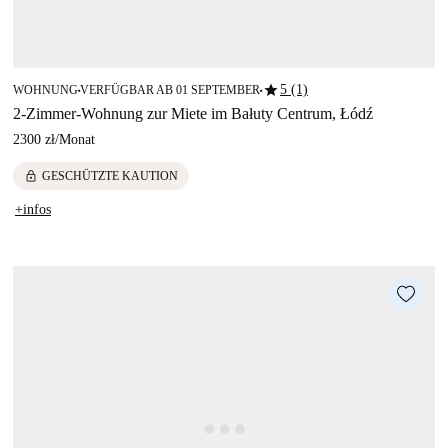
star
5 (1)
WOHNUNG
VERFÜGBAR AB 01 SEPTEMBER
■
■
2-Zimmer-Wohnung zur Miete im Bałuty Centrum, Łódź
2300 zł
/
Monat
lock
GESCHÜTZTE KAUTION
+infos