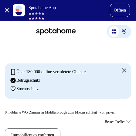
Spotahome App
Öffnen
mobile
Über 180.000 online vermietete Objekte
check_circle
Betrugsschutz
diamond
Stornoschutz
0
möblierte WG-Zimmer in Middlesbrough zum Mieten auf Zeit - von privat
Immobilientyp entfernen