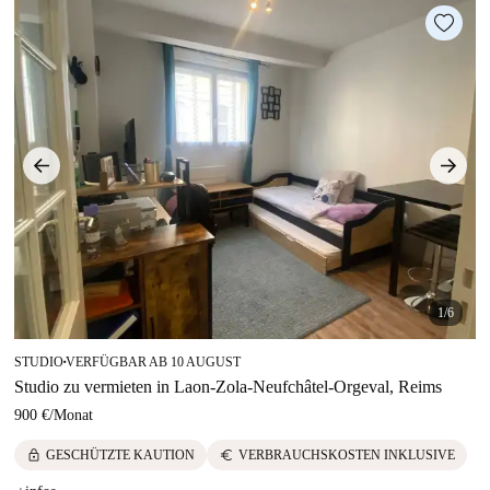
1/6
STUDIO
VERFÜGBAR AB 10 AUGUST
■
Studio zu vermieten in Laon-Zola-Neufchâtel-Orgeval, Reims
900 €
/
Monat
lock
euro
GESCHÜTZTE KAUTION
VERBRAUCHSKOSTEN INKLUSIVE