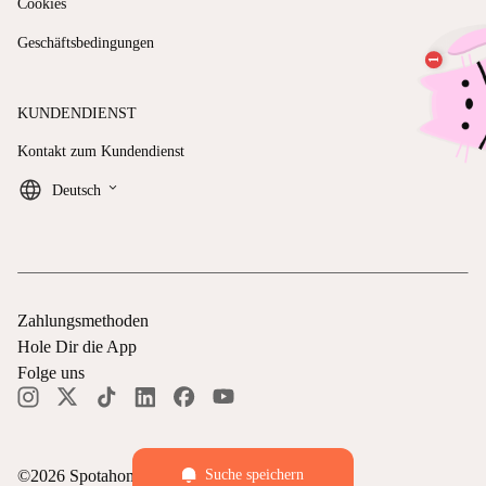
Cookies
Geschäftsbedingungen
KUNDENDIENST
Kontakt zum Kundendienst
keyboard_arrow_down
Deutsch
Zahlungsmethoden
Hole Dir die App
Folge uns
©
2026
Spotahome —
Alle Rechte vorbehalten
Suche speichern