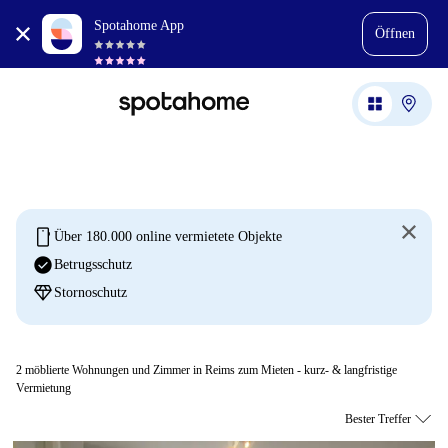
Spotahome App
Öffnen
mobile
Über 180.000 online vermietete Objekte
check_circle
Betrugsschutz
diamond
Stornoschutz
2
möblierte Wohnungen und Zimmer in Reims zum Mieten - kurz- & langfristige
Vermietung