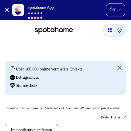
Spotahome App
Öffnen
mobile
Über 180.000 online vermietete Objekte
check_circle
Betrugsschutz
diamond
Stornoschutz
0
Studios in Riva Ligure zur Miete auf Zeit: 1-Zimmer-Wohnung von privat mieten
Immobilientyp entfernen