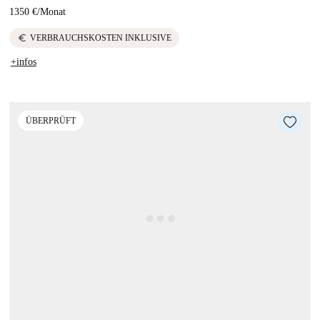
1350 €
/
Monat
euro
VERBRAUCHSKOSTEN INKLUSIVE
+infos
ÜBERPRÜFT