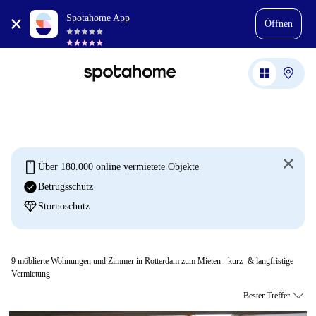
Spotahome App
Öffnen
mobile
Über 180.000 online vermietete Objekte
check_circle
Betrugsschutz
diamond
Stornoschutz
9
möblierte Wohnungen und Zimmer in Rotterdam zum Mieten - kurz- & langfristige
Vermietung