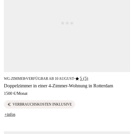
star
5 (5)
WG-ZIMMER
VERFÜGBAR AB 10 AUGUST
■
■
Doppelzimmer in einer 4-Zimmer-Wohnung in Rotterdam
1500 €
/
Monat
euro
VERBRAUCHSKOSTEN INKLUSIVE
+infos