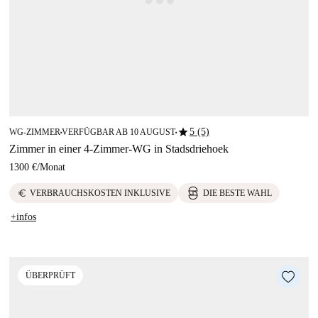
star
5 (5)
WG-ZIMMER
VERFÜGBAR AB 10 AUGUST
■
■
Zimmer in einer 4-Zimmer-WG in Stadsdriehoek
1300 €
/
Monat
euro
VERBRAUCHSKOSTEN INKLUSIVE
DIE BESTE WAHL
+infos
ÜBERPRÜFT