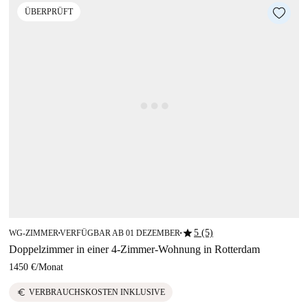
ÜBERPRÜFT
star
5 (5)
WG-ZIMMER
VERFÜGBAR AB 01 DEZEMBER
■
■
Doppelzimmer in einer 4-Zimmer-Wohnung in Rotterdam
1450 €
/
Monat
euro
VERBRAUCHSKOSTEN INKLUSIVE