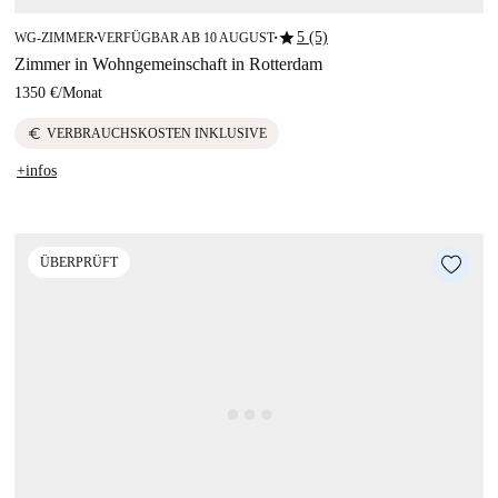
star
5 (5)
WG-ZIMMER
VERFÜGBAR AB 10 AUGUST
■
■
Zimmer in Wohngemeinschaft in Rotterdam
1350 €
/
Monat
euro
VERBRAUCHSKOSTEN INKLUSIVE
+infos
ÜBERPRÜFT