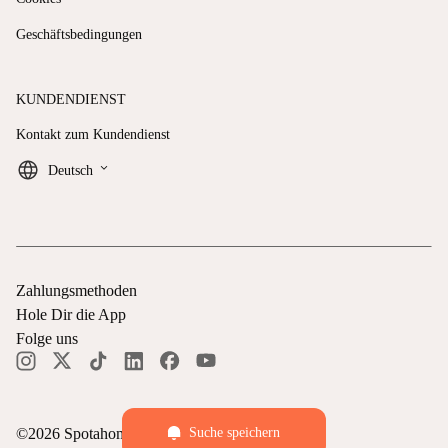
Geschäftsbedingungen
KUNDENDIENST
Kontakt zum Kundendienst
keyboard_arrow_down
Deutsch
Zahlungsmethoden
Hole Dir die App
Folge uns
©
2026
Spotahome —
Alle Rechte vorbehalten
Suche speichern