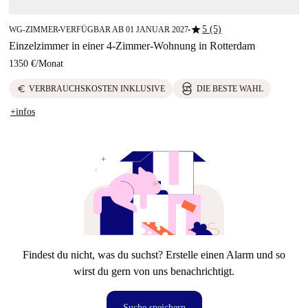
star
5 (5)
WG-ZIMMER
VERFÜGBAR AB 01 JANUAR 2027
■
■
Einzelzimmer in einer 4-Zimmer-Wohnung in Rotterdam
1350 €
/
Monat
euro
VERBRAUCHSKOSTEN INKLUSIVE
DIE BESTE WAHL
+infos
Findest du nicht, was du suchst? Erstelle einen Alarm und so
wirst du gern von uns benachrichtigt.
Suche speichern