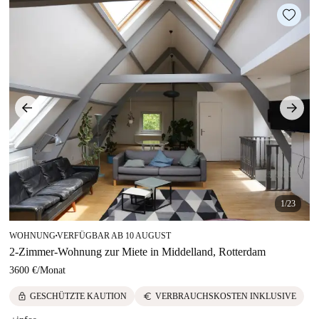
1/23
WOHNUNG
VERFÜGBAR AB 10 AUGUST
■
2-Zimmer-Wohnung zur Miete in Middelland, Rotterdam
3600 €
/
Monat
lock
euro
GESCHÜTZTE KAUTION
VERBRAUCHSKOSTEN INKLUSIVE