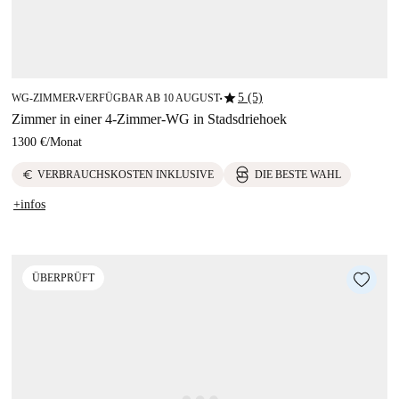
star
5 (5)
WG-ZIMMER
VERFÜGBAR AB 10 AUGUST
■
■
Zimmer in einer 4-Zimmer-WG in Stadsdriehoek
1300 €
/
Monat
euro
VERBRAUCHSKOSTEN INKLUSIVE
DIE BESTE WAHL
+infos
ÜBERPRÜFT