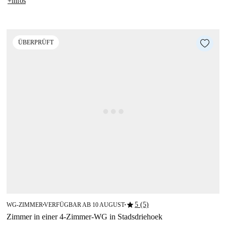
+infos
ÜBERPRÜFT
star
5 (5)
WG-ZIMMER
VERFÜGBAR AB 10 AUGUST
■
■
Zimmer in einer 4-Zimmer-WG in Stadsdriehoek