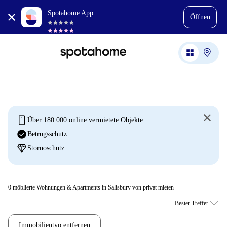
Spotahome App
Öffnen
mobile
Über 180.000 online vermietete Objekte
check_circle
Betrugsschutz
diamond
Stornoschutz
0
möblierte Wohnungen & Apartments in Salisbury von privat mieten
Immobilientyp entfernen