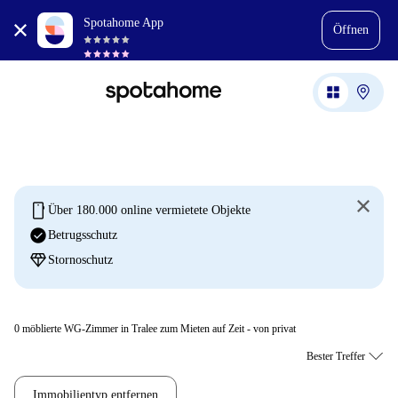
Spotahome App
Öffnen
mobile
Über 180.000 online vermietete Objekte
check_circle
Betrugsschutz
diamond
Stornoschutz
0
möblierte WG-Zimmer in Tralee zum Mieten auf Zeit - von privat
Immobilientyp entfernen