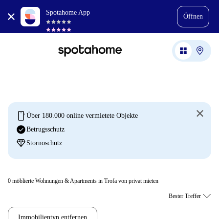
Spotahome App
Öffnen
mobile
Über 180.000 online vermietete Objekte
check_circle
Betrugsschutz
diamond
Stornoschutz
0
möblierte Wohnungen & Apartments in Trofa von privat mieten
Immobilientyp entfernen