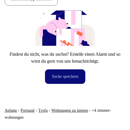
Findest du nicht, was du suchst? Erstelle einen Alarm und so
wirst du gern von uns benachrichtigt.
Suche speichern
Anfang
›
Portugal
›
Trofa
›
Wohnungen zu mieten
›
+4 zimmer-
wohnungen