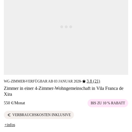
star
3.8 (21)
WG-ZIMMER
VERFÜGBAR AB 03 JANUAR 2028
■
■
Zimmer in einer 4-Zimmer-Wohngemeinschaft in Vila Franca de
Xira
550 €
/
Monat
BIS ZU 10 % RABATT
euro
VERBRAUCHSKOSTEN INKLUSIVE
+infos