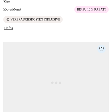
Xira
550 €
/
Monat
BIS ZU 10 % RABATT
euro
VERBRAUCHSKOSTEN INKLUSIVE
+infos