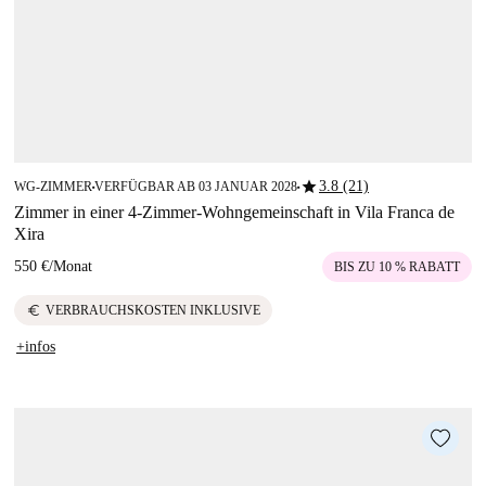
star
3.8 (21)
WG-ZIMMER
VERFÜGBAR AB 03 JANUAR 2028
■
■
Zimmer in einer 4-Zimmer-Wohngemeinschaft in Vila Franca de
Xira
550 €
/
Monat
BIS ZU 10 % RABATT
euro
VERBRAUCHSKOSTEN INKLUSIVE
+infos