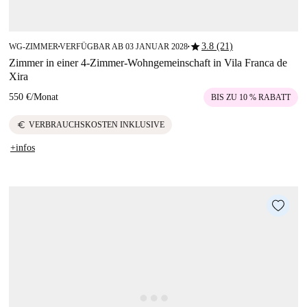
star
3.8 (21)
WG-ZIMMER
VERFÜGBAR AB 03 JANUAR 2028
■
■
Zimmer in einer 4-Zimmer-Wohngemeinschaft in Vila Franca de
Xira
550 €
/
Monat
BIS ZU 10 % RABATT
euro
VERBRAUCHSKOSTEN INKLUSIVE
+infos