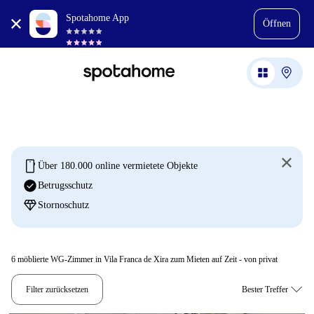
Spotahome App
Öffnen
mobile
Über 180.000 online vermietete Objekte
check_circle
Betrugsschutz
diamond
Stornoschutz
6
möblierte WG-Zimmer in Vila Franca de Xira zum Mieten auf Zeit - von privat
Filter zurücksetzen