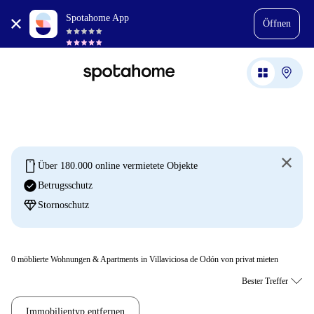
Spotahome App
Öffnen
mobile
Über 180.000 online vermietete Objekte
check_circle
Betrugsschutz
diamond
Stornoschutz
0
möblierte Wohnungen & Apartments in Villaviciosa de Odón von privat mieten
Immobilientyp entfernen