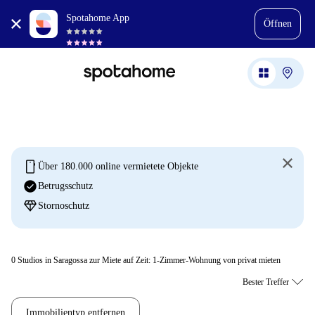
Spotahome App
Öffnen
mobile
Über 180.000 online vermietete Objekte
check_circle
Betrugsschutz
diamond
Stornoschutz
0
Studios in Saragossa zur Miete auf Zeit: 1-Zimmer-Wohnung von privat mieten
Immobilientyp entfernen