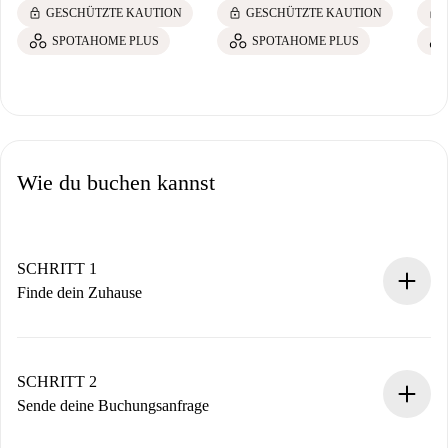
lock
lock
lock
GESCHÜTZTE KAUTION
GESCHÜTZTE KAUTION
SPOTAHOME PLUS
SPOTAHOME PLUS
Wie du buchen kannst
SCHRITT 1
Finde dein Zuhause
100% Online-Buchungsprozess.
Verifizierte Wohnungen und Vermieter.
Du erhältst alle notwendigen Informationen im Voraus.
SCHRITT 2
Sende deine Buchungsanfrage
Sende grundlegende Informationen zu deinem Profil und