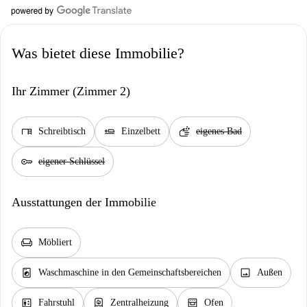
Was bietet diese Immobilie?
Ihr Zimmer (Zimmer 2)
desk
airline_seat_flat
soap
Schreibtisch
Einzelbett
eigenes Bad
key
eigener Schlüssel
Ausstattungen der Immobilie
chair
Möbliert
local_laundry_service
image
Waschmaschine in den Gemeinschaftsbereichen
Außen
elevator
water_heater
oven_gen
Fahrstuhl
Zentralheizung
Ofen