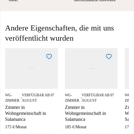
Mieter
durchschnittliche Antwortzeit
Andere Eigenschaften, die mit uns
veröffentlicht wurden
WG-
VERFÜGBAR AB 07
WG-
VERFÜGBAR AB 07
WG-
■
■
ZIMMER
AUGUST
ZIMMER
AUGUST
ZIM
Zimmer in
Zimmer in
Zimm
Wohngemeinschaft in
Wohngemeinschaft in
Wohn
Salamanca
Salamanca
Sala
175 €
/
Monat
185 €
/
Monat
175 