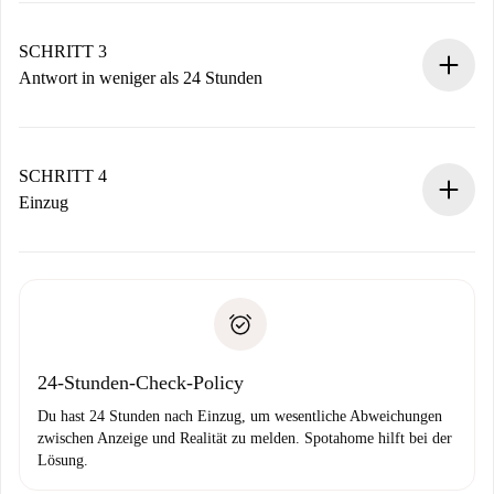
deiner Zahlungsmethode.
Denk daran, dass wir dich erst belasten, wenn der
SCHRITT 3
Vermieter zustimmt.
Antwort in weniger als 24 Stunden
Der Vermieter hat bis zu 24 Stunden Zeit zu bestätigen.
Sobald die Buchung akzeptiert ist, belasten wir dich und
stellen den Kontakt her.
SCHRITT 4
Wenn der Vermieter ablehnen muss, entstehen keine
Einzug
Kosten und wir schlagen Alternativen vor.
Kläre mit dem Vermieter die Ankunftsdetails,
Benötigte Dokumente bei „
Spotahome plus
“-Objekten.
Schlüsselübergabe usw.
Personalausweis oder Reisepass
Spotahome überweist die erste Zahlung nur, wenn du keine
Zahlungsfähigkeitsnachweis
Probleme meldest.
Bankeinzug
24-Stunden-Check-Policy
Du hast 24 Stunden nach Einzug, um wesentliche Abweichungen
zwischen Anzeige und Realität zu melden. Spotahome hilft bei der
Lösung.