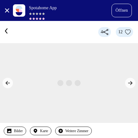
Spotahome App
Öffnen
4
12
Bilder
Karte
Weitere Zimmer