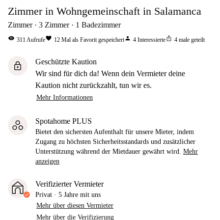
Zimmer in Wohngemeinschaft in Salamanca
Zimmer
3
Zimmer
1
Badezimmer
visibility
favorite
person
ios_share
311
Aufrufe
12
Mal als Favorit gespeichert
4
Interessierte
4
male geteilt
Geschützte Kaution
lock
Wir sind für dich da! Wenn dein Vermieter deine
Kaution nicht zurückzahlt, tun wir es.
Mehr Informationen
Spotahome PLUS
Bietet den sichersten Aufenthalt für unsere Mieter, indem
Zugang zu höchsten Sicherheitsstandards und zusätzlicher
Unterstützung während der Mietdauer gewährt wird.
Mehr
anzeigen
Verifizierter Vermieter
Privat
·
5 Jahre
mit uns
Mehr über diesen Vermieter
Mehr über die Verifizierung